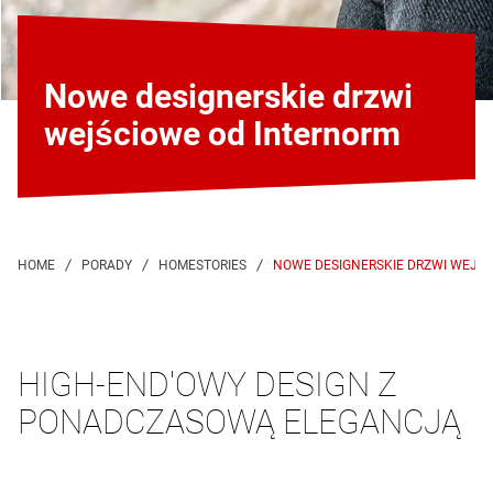
Nowe designerskie drzwi
wejściowe od Internorm
NOWE DESIGNERSKIE DRZWI WEJŚ
HIGH-END'OWY DESIGN Z
PONADCZASOWĄ ELEGANCJĄ