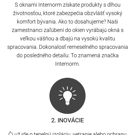
S oknami Internorm získate produkty s dlhou
životnosťou, ktoré zabezpečia obzvlášť vysoký
komfort bývania. Ako to dosahujeme? Naši
zamestnanci zaľúbení do okien vyrábajú okná s
veľkou vášňou a dbajú na vysokú kvalitu
spracovania. Dokonalosť remeselného spracovania
do posledného detailu: To znamená značka
Internorm.
2. INOVÁCIE
Či už ide o tepelnú izoláciu, vetranie alebo ochranu