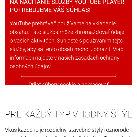
NA NAČÍTANIE SLUŽBY YOUTUBE PLAYER
POTREBUJEME VÁŠ SÚHLAS!
YouTube prehrávač používame na vkladanie
obsahu. Táto služba môže zhromažďovať údaje
o vašich aktivitách. Súhlaste s používaním tejto
služby, aby sa tento obsah mohol zobraziť. Viac
informácií nájdete v našich zásadách ochrany
osobných údajov.
Prijať súbory cookie a pokračovať
PRE KAŽDÝ TYP VHODNÝ ŠTÝL
Vkus každého je rozdielny, stavebné štýly rôznorodé