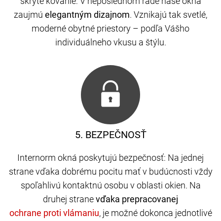
skryté kovanie: V neposlednom rade naše okná
zaujmú
elegantným dizajnom
. Vznikajú tak svetlé,
moderné obytné priestory – podľa Vášho
individuálneho vkusu a štýlu.
5. BEZPEČNOSŤ
Internorm okná poskytujú bezpečnosť: Na jednej
strane vďaka dobrému pocitu mať v budúcnosti vždy
spoľahlivú kontaktnú osobu v oblasti okien. Na
druhej strane
vďaka prepracovanej
, je možné dokonca jednotlivé