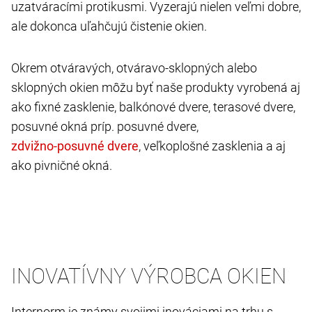
uzatváracími protikusmi. Vyzerajú nielen veľmi dobre,
ale dokonca uľahčujú čistenie okien.
Okrem otváravých, otváravo-sklopných alebo
sklopných okien môžu byť naše produkty vyrobená aj
ako fixné zasklenie, balkónové dvere, terasové dvere,
posuvné okná príp. posuvné dvere,
, veľkoplošné zasklenia a aj
ako pivničné okná.
INOVATÍVNY VÝROBCA OKIEN
Internorm je známy svojimi inováciami na trhu s