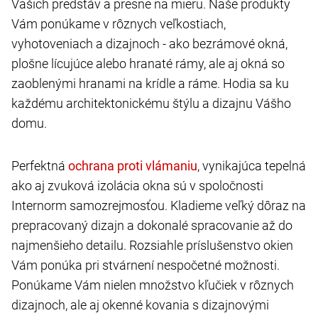
Vašich predstáv a presne na mieru. Naše produkty
Vám ponúkame v rôznych veľkostiach,
vyhotoveniach a dizajnoch - ako bezrámové okná,
plošne lícujúce alebo hranaté rámy, ale aj okná so
zaoblenými hranami na krídle a ráme. Hodia sa ku
každému architektonickému štýlu a dizajnu Vášho
domu.
Perfektná
, vynikajúca tepelná
ako aj zvuková izolácia okna sú v spoločnosti
Internorm samozrejmosťou. Kladieme veľký dôraz na
prepracovaný dizajn a dokonalé spracovanie až do
najmenšieho detailu. Rozsiahle príslušenstvo okien
Vám ponúka pri stvárnení nespočetné možnosti.
Ponúkame Vám nielen množstvo kľučiek v rôznych
dizajnoch, ale aj okenné kovania s dizajnovými