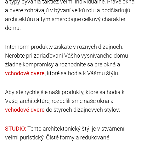
a typy bývania taktiež veľmi individuálne. Práve okná
a dvere zohrávajú v bývaní veľkú rolu a podčiarkujú
architektúru a tým smerodajne celkový charakter
domu.
Internorm produkty získate v rôznych dizajnoch.
Nerobte pri zariaďovaní Vášho vysnívaného domu
žiadne kompromisy a rozhodnite sa pre okná a
, ktoré sa hodia k Vášmu štýlu.
Aby ste rýchlejšie našli produkty, ktoré sa hodia k
Vašej architektúre, rozdelili sme naše okná a
do štyroch dizajnových štýlov:
Tento architektonický štýl je v stvárnení
veľmi puristický. Čisté formy a redukované