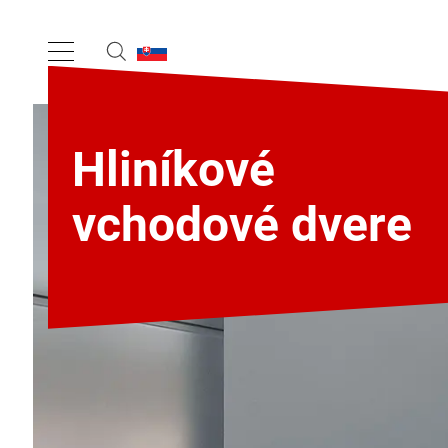
Hliníkové
vchodové dvere