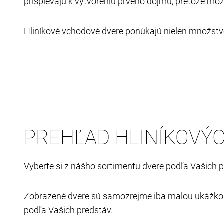
prispievajú k vytvoreniu prvého dojmu, pretože mô
Hliníkové vchodové dvere ponúkajú nielen množstvo
PREHĽAD HLINÍKOVÝC
Vyberte si z nášho sortimentu dvere podľa Vašich 
Zobrazené dvere sú samozrejme iba malou ukážkou 
podľa Vašich predstáv.