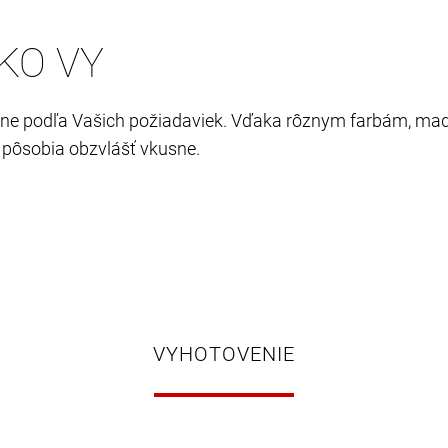
KO VY
esne podľa Vašich požiadaviek. Vďaka rôznym farbám, 
y pôsobia obzvlášť vkusne.
VYHOTOVENIE