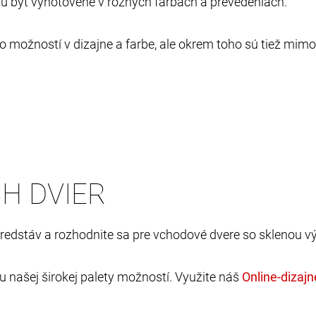
žu byť vyhotovené v rôznych farbách a prevedeniach.
 možností v dizajne a farbe, ale okrem toho sú tiež mimo
H DVIER
predstáv a rozhodnite sa pre vchodové dvere so sklenou v
našej širokej palety možností. Využite náš