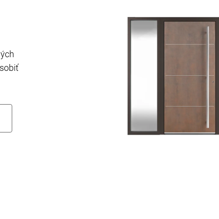
ných
sobiť