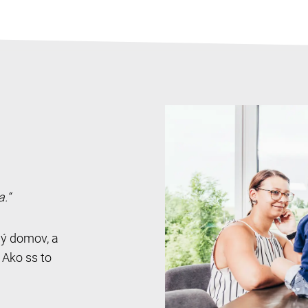
.“
ný domov, a
 Ako ss to