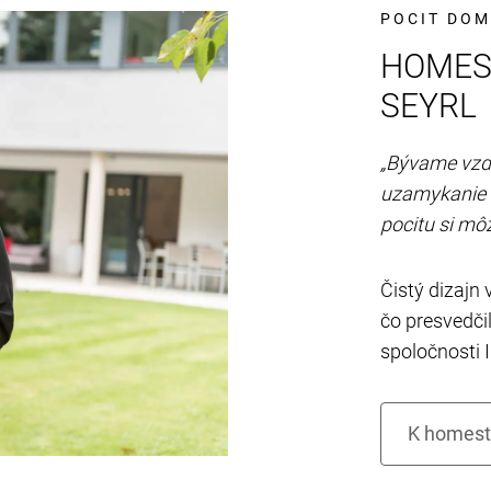
POCIT DO
HOMES
SEYRL
„Bývame vzdi
uzamykanie 
pocitu si mô
Čistý dizajn 
čo presvedči
spoločnosti 