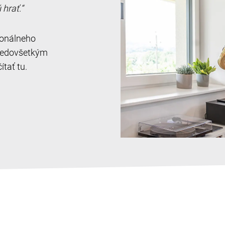
hrať.“
sionálneho
predovšetkým
ítať tu.