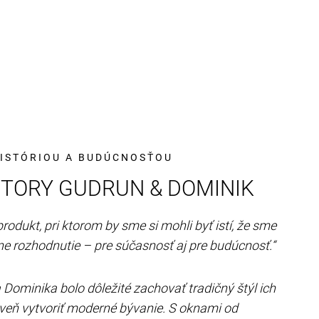
ISTÓRIOU A BUDÚCNOSŤOU
TORY GUDRUN & DOMINIK
rodukt, pri ktorom by sme si mohli byť istí, že sme
vne rozhodnutie – pre súčasnosť aj pre budúcnosť.“
 Dominika bolo dôležité zachovať tradičný štýl ich
eň vytvoriť moderné bývanie. S oknami od