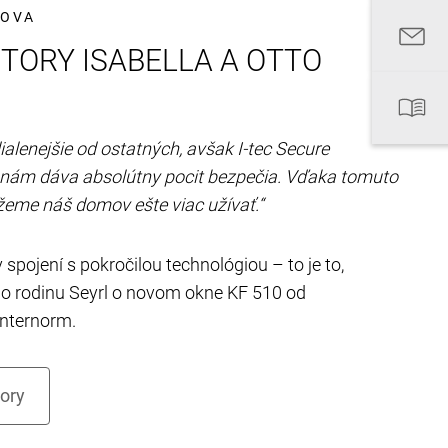
MOVA
TORY ISABELLA A OTTO
alenejšie od ostatných, avšak I-tec Secure
nám dáva absolútny pocit bezpečia. Vďaka tomuto
žeme náš domov ešte viac užívať.“
v spojení s pokročilou technológiou – to je to,
lo rodinu Seyrl o novom okne KF 510 od
Internorm.