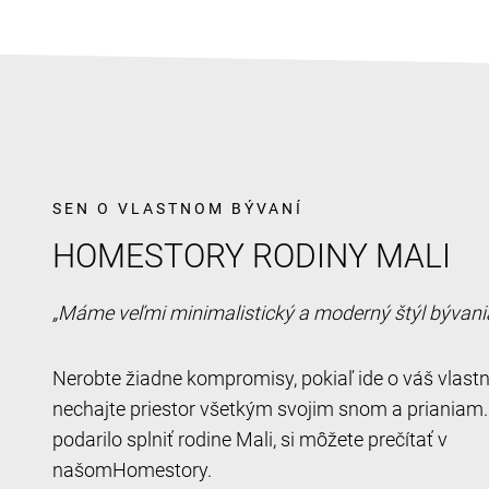
SEN O VLASTNOM BÝVANÍ
HOMESTORY RODINY MALI
„Máme veľmi minimalistický a moderný štýl bývania
Nerobte žiadne kompromisy, pokiaľ ide o váš vlast
nechajte priestor všetkým svojim snom a prianiam.
podarilo splniť rodine Mali, si môžete prečítať v
našomHomestory.