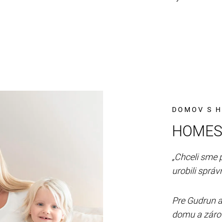
DOMOV S H
HOMES
„Chceli sme p
urobili sprá
Pre Gudrun a
domu a zárov