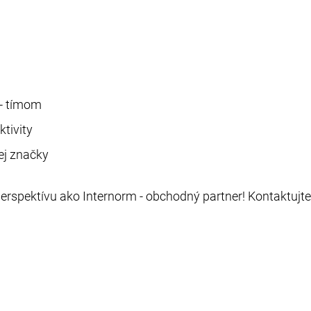
- tímom
tivity
ej značky
erspektívu ako Internorm - obchodný partner! Kontaktujt