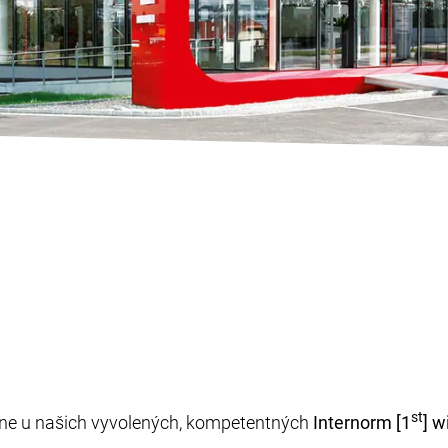
st
adne u našich vyvolených, kompetentných
Internorm [1
] 