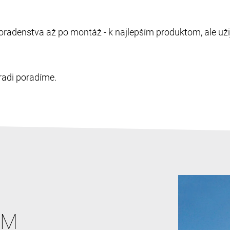
oradenstva až po montáž - k najlepším produktom, ale užij
radi poradíme.
RM