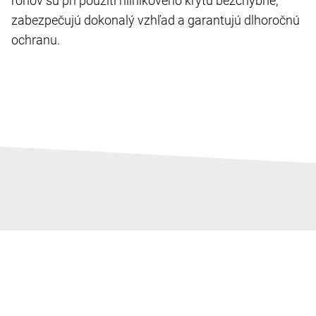
rohov sú pri použití hliníkového krytu bezchybné,
zabezpečujú dokonalý vzhľad a garantujú dlhoročnú
ochranu.