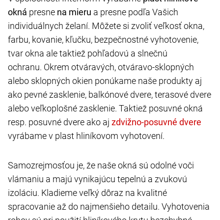
okná
presne
na mieru
a presne podľa Vašich
individuálnych želaní. Môžete si zvoliť veľkosť okna,
farbu, kovanie, kľučku, bezpečnostné vyhotovenie,
tvar okna ale taktiež pohľadovú a slnečnú
ochranu. Okrem otváravých, otváravo-sklopných
alebo sklopných okien ponúkame naše produkty aj
ako pevné zasklenie, balkónové dvere, terasové dvere
alebo veľkoplošné zasklenie. Taktiež posuvné okná
resp. posuvné dvere ako aj
vyrábame v plast hliníkovom vyhotovení.
Samozrejmosťou je, že naše okná sú odolné voči
vlámaniu a majú vynikajúcu tepelnú a zvukovú
izoláciu. Kladieme veľký dôraz na kvalitné
spracovanie až do najmenšieho detailu. Vyhotovenia