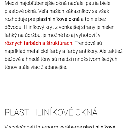
Medzi najobľúbenejšie okná naďalej patria biele
plastové okná. Veľa našich zákazníkov sa však
rozhoduje pre
plasthliníkové okná
a to nie bez
dôvodu. Hliníkový kryt z vonkajšej strany je nielen
ľahký na údržbu, je možné ho aj vyhotoviť v
. Trendové sú
napríklad metalické farby a farby antikory. Ale taktiež
béžové a hnedé tóny sú medzi množstvom šedých
tónov stále viac žiadanejšie.
PLAST HLINÍKOVÉ OKNÁ
V spoločnosti Internorm vyrábame
plast hliníkové