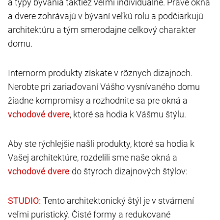
a typy bývania taktiež veľmi individuálne. Práve okná
a dvere zohrávajú v bývaní veľkú rolu a podčiarkujú
architektúru a tým smerodajne celkový charakter
domu.
Internorm produkty získate v rôznych dizajnoch.
Nerobte pri zariaďovaní Vášho vysnívaného domu
žiadne kompromisy a rozhodnite sa pre okná a
, ktoré sa hodia k Vášmu štýlu.
Aby ste rýchlejšie našli produkty, ktoré sa hodia k
Vašej architektúre, rozdelili sme naše okná a
do štyroch dizajnových štýlov:
Tento architektonický štýl je v stvárnení
veľmi puristický. Čisté formy a redukované