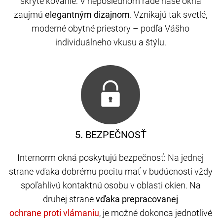
skryté kovanie: V neposlednom rade naše okná
zaujmú
elegantným dizajnom
. Vznikajú tak svetlé,
moderné obytné priestory – podľa Vášho
individuálneho vkusu a štýlu.
5. BEZPEČNOSŤ
Internorm okná poskytujú bezpečnosť: Na jednej
strane vďaka dobrému pocitu mať v budúcnosti vždy
spoľahlivú kontaktnú osobu v oblasti okien. Na
druhej strane
vďaka prepracovanej
, je možné dokonca jednotlivé