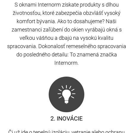
S oknami Internorm získate produkty s dlhou
životnosťou, ktoré zabezpečia obzvlášť vysoký
komfort bývania. Ako to dosahujeme? Naši
zamestnanci zaľúbení do okien vyrábajú okná s
veľkou vášňou a dbajú na vysokú kvalitu
spracovania. Dokonalosť remeselného spracovania
do posledného detailu: To znamená značka
Internorm.
2. INOVÁCIE
Či už ide o tepelnú izoláciu, vetranie alebo ochranu