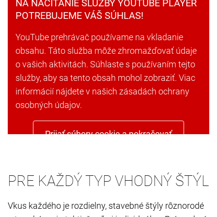
NA NAČÍTANIE SLUŽBY YOUTUBE PLAYER
POTREBUJEME VÁŠ SÚHLAS!
YouTube prehrávač používame na vkladanie
obsahu. Táto služba môže zhromažďovať údaje
o vašich aktivitách. Súhlaste s používaním tejto
služby, aby sa tento obsah mohol zobraziť. Viac
informácií nájdete v našich zásadách ochrany
osobných údajov.
Prijať súbory cookie a pokračovať
PRE KAŽDÝ TYP VHODNÝ ŠTÝL
Vkus každého je rozdielny, stavebné štýly rôznorodé