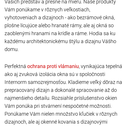
Vašich predstáv a presne na mieru. Naše produkty
Vám ponúkame v rôznych veľkostiach,
vyhotoveniach a dizajnoch - ako bezrámové okná,
plošne lícujúce alebo hranaté rámy, ale aj okná so
zaoblenými hranami na krídle a ráme. Hodia sa ku
každému architektonickému štýlu a dizajnu Vášho
domu.
Perfektná
, vynikajúca tepelná
ako aj zvuková izolácia okna sú v spoločnosti
Internorm samozrejmosťou. Kladieme veľký dôraz na
prepracovaný dizajn a dokonalé spracovanie až do
najmenšieho detailu. Rozsiahle príslušenstvo okien
Vám ponúka pri stvárnení nespočetné možnosti.
Ponúkame Vám nielen množstvo kľučiek v rôznych
dizajnoch, ale aj okenné kovania s dizajnovými