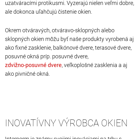
uzatváracími protikusmi. Vyzerajú nielen veľmi dobre,
ale dokonca uľahčujú čistenie okien.
Okrem otváravých, otváravo-sklopných alebo
sklopných okien môžu byť naše produkty vyrobená aj
ako fixné zasklenie, balkónové dvere, terasové dvere,
posuvné okná príp. posuvné dvere,
, veľkoplošné zasklenia a aj
ako pivničné okná.
INOVATÍVNY VÝROBCA OKIEN
Internorm je známy svojimi inováciami na trhu s