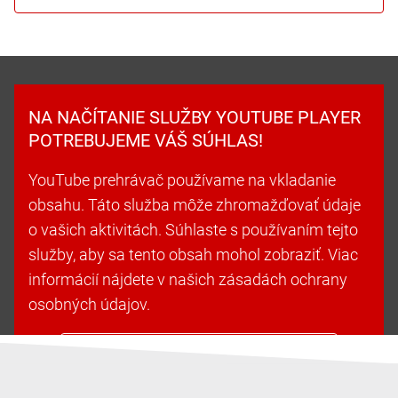
NA NAČÍTANIE SLUŽBY YOUTUBE PLAYER
POTREBUJEME VÁŠ SÚHLAS!
YouTube prehrávač používame na vkladanie
obsahu. Táto služba môže zhromažďovať údaje
o vašich aktivitách. Súhlaste s používaním tejto
služby, aby sa tento obsah mohol zobraziť. Viac
informácií nájdete v našich zásadách ochrany
osobných údajov.
Prijať súbory cookie a pokračovať