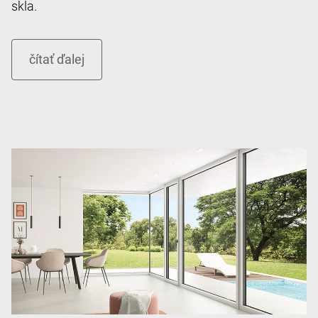
skla.