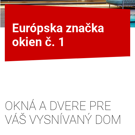
Európska značka
okien č. 1
OKNÁ A DVERE PRE
VÁŠ VYSNÍVANÝ DOM