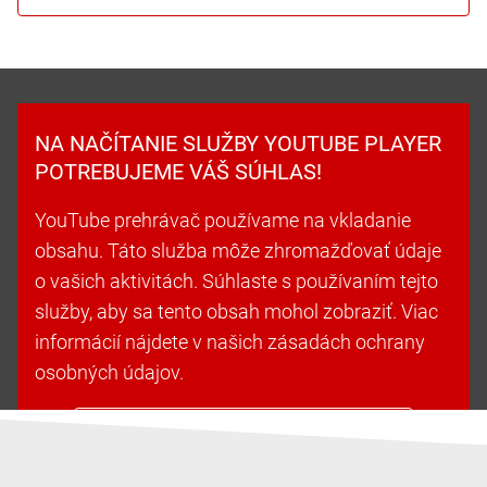
NA NAČÍTANIE SLUŽBY YOUTUBE PLAYER
POTREBUJEME VÁŠ SÚHLAS!
YouTube prehrávač používame na vkladanie
obsahu. Táto služba môže zhromažďovať údaje
o vašich aktivitách. Súhlaste s používaním tejto
služby, aby sa tento obsah mohol zobraziť. Viac
informácií nájdete v našich zásadách ochrany
osobných údajov.
Prijať súbory cookie a pokračovať