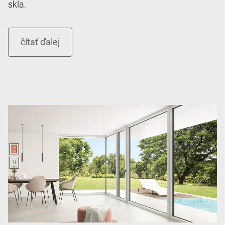
skla.