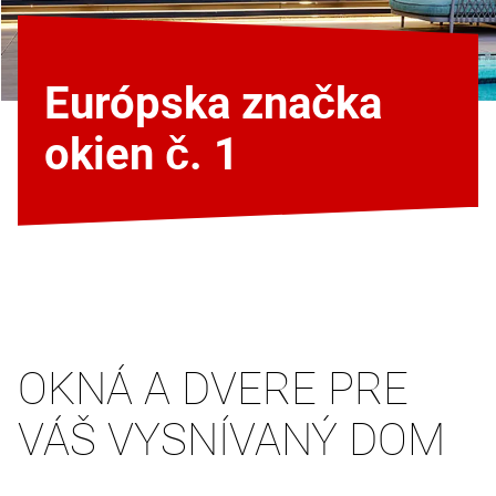
Európska značka
okien č. 1
OKNÁ A DVERE PRE
VÁŠ VYSNÍVANÝ DOM