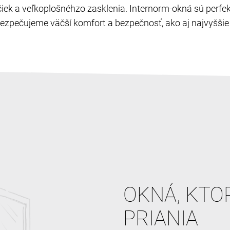
ľučiek a veľkoplošnéhzo zasklenia. Internorm-okná sú perf
zpečujeme väčší komfort a bezpečnosť, ako aj najvyššie c
OKNÁ, KTO
PRIANIA