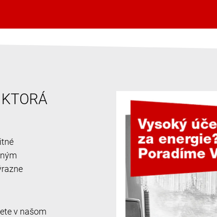
, KTORÁ
itné
ačným
ýrazne
jdete v našom