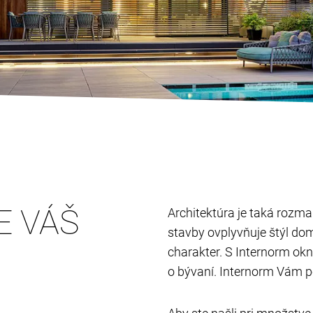
E VÁŠ
Architektúra je taká rozman
stavby ovplyvňuje štýl do
charakter. S Internorm ok
o bývaní. Internorm Vám p