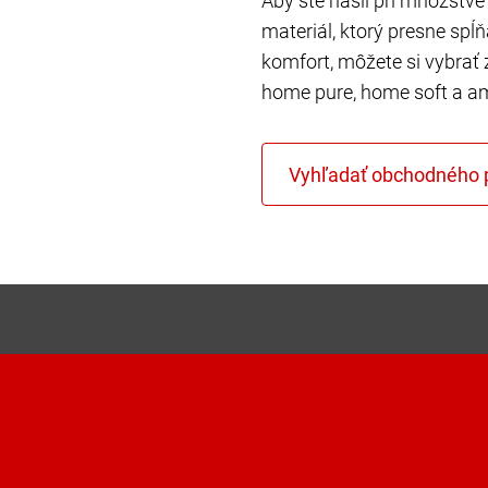
Aby ste našli pri množstve 
materiál, ktorý presne spĺ
komfort, môžete si vybrať 
home pure, home soft a a