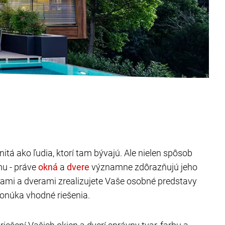
itá ako ľudia, ktorí tam bývajú. Ale nielen spôsob
mu - práve
a
významne zdôrazňujú jeho
nami a dverami zrealizujete Vaše osobné predstavy
onúka vhodné riešenia.