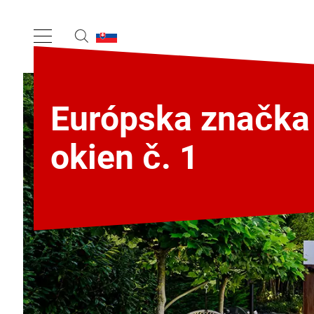
Európska značka
okien č. 1