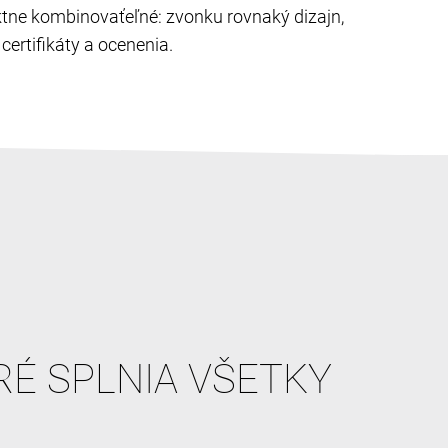
ektne kombinovaťeľné: zvonku rovnaký dizajn,
ertifikáty a ocenenia.
RÉ SPLNIA VŠETKY