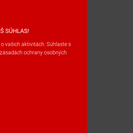
Š SÚHLAS!
vašich aktivitách. Súhlaste s
ch zásadách ochrany osobných