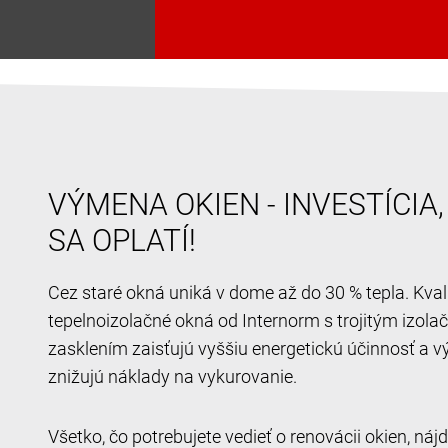
VÝMENA OKIEN - INVESTÍCIA
SA OPLATÍ!
Cez staré okná uniká v dome až do 30 % tepla. Kval
tepelnoizolačné okná od Internorm s trojitým izol
zasklením zaisťujú vyššiu energetickú účinnosť a v
znižujú náklady na vykurovanie.
Všetko, čo potrebujete vedieť o renovácii okien, ná