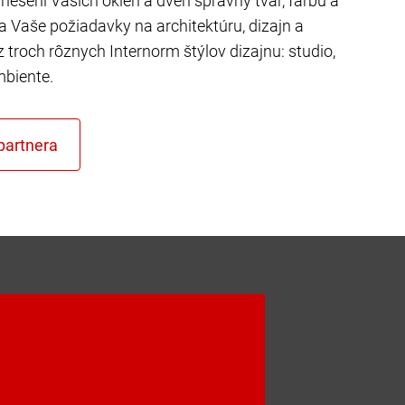
riešení Vašich okien a dverí správny tvar, farbu a
ňa Vaše požiadavky na architektúru, dizajn a
z troch rôznych Internorm štýlov dizajnu: studio,
mbiente.