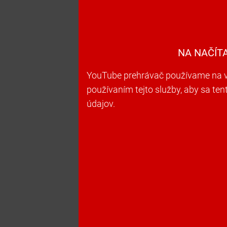
NA NAČÍT
YouTube prehrávač používame na vk
používaním tejto služby, aby sa te
údajov.