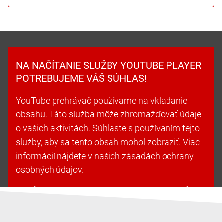
NA NAČÍTANIE SLUŽBY YOUTUBE PLAYER
POTREBUJEME VÁŠ SÚHLAS!
YouTube prehrávač používame na vkladanie
obsahu. Táto služba môže zhromažďovať údaje
o vašich aktivitách. Súhlaste s používaním tejto
služby, aby sa tento obsah mohol zobraziť. Viac
informácií nájdete v našich zásadách ochrany
osobných údajov.
Prijať súbory cookie a pokračovať