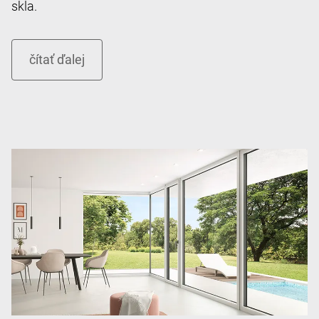
skla.