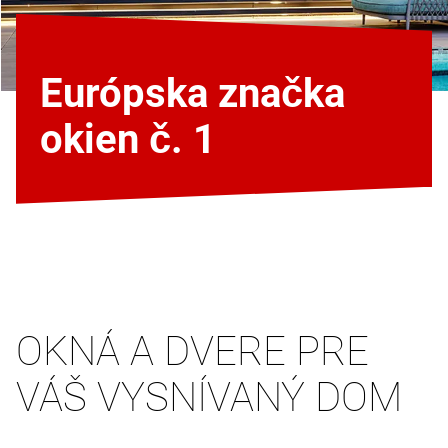
Európska značka
okien č. 1
OKNÁ A DVERE PRE
VÁŠ VYSNÍVANÝ DOM