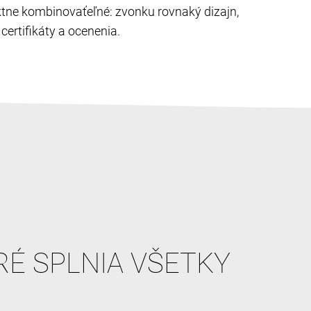
ektne kombinovaťeľné: zvonku rovnaký dizajn,
ertifikáty a ocenenia.
RÉ SPLNIA VŠETKY