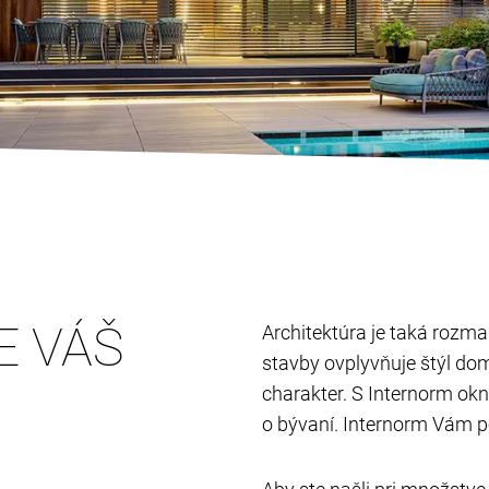
E VÁŠ
Architektúra je taká rozman
stavby ovplyvňuje štýl do
charakter. S Internorm ok
o bývaní. Internorm Vám p