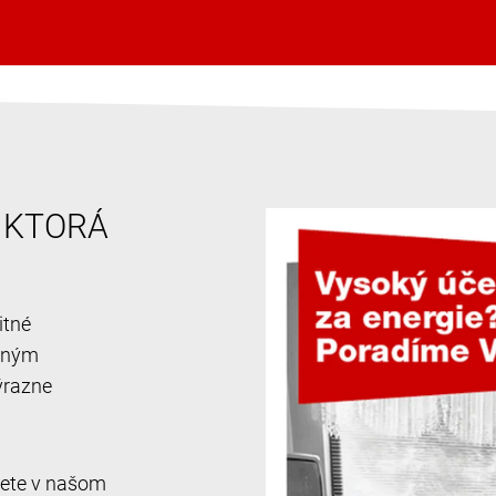
, KTORÁ
itné
ačným
ýrazne
jdete v našom