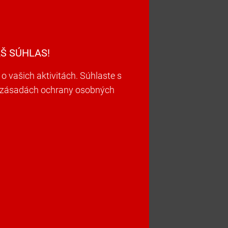
Š SÚHLAS!
vašich aktivitách. Súhlaste s
ch zásadách ochrany osobných