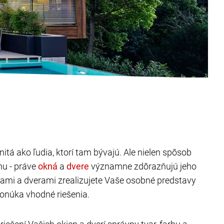
itá ako ľudia, ktorí tam bývajú. Ale nielen spôsob
mu - práve
a
významne zdôrazňujú jeho
nami a dverami zrealizujete Vaše osobné predstavy
onúka vhodné riešenia.