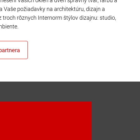
riešení Vašich okien a dverí správny tvar, farbu a
ňa Vaše požiadavky na architektúru, dizajn a
z troch rôznych Internorm štýlov dizajnu: studio,
mbiente.