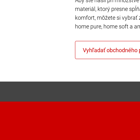
Aby ste našli pri množstve 
materiál, ktorý presne spĺ
komfort, môžete si vybrať 
home pure, home soft a a