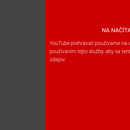
NA NAČÍT
YouTube prehrávač používame na vk
používaním tejto služby, aby sa te
údajov.