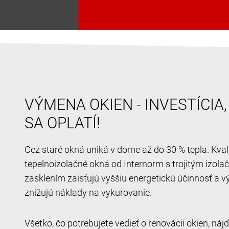
VÝMENA OKIEN - INVESTÍCIA
SA OPLATÍ!
Cez staré okná uniká v dome až do 30 % tepla. Kval
tepelnoizolačné okná od Internorm s trojitým izol
zasklením zaisťujú vyššiu energetickú účinnosť a v
znižujú náklady na vykurovanie.
Všetko, čo potrebujete vedieť o renovácii okien, ná