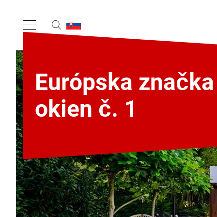
Európska značka
okien č. 1