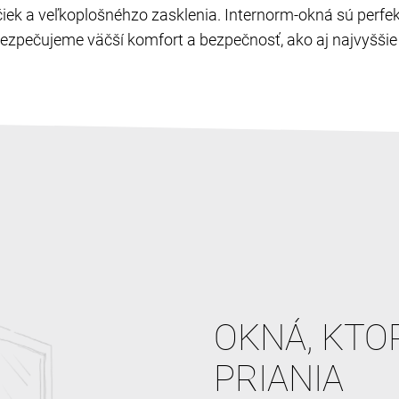
ľučiek a veľkoplošnéhzo zasklenia. Internorm-okná sú perf
zpečujeme väčší komfort a bezpečnosť, ako aj najvyššie c
OKNÁ, KTO
PRIANIA