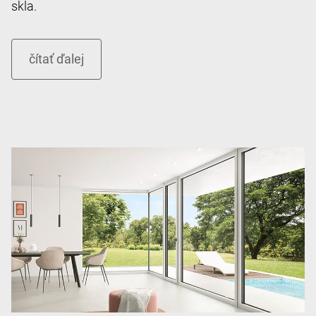
skla.