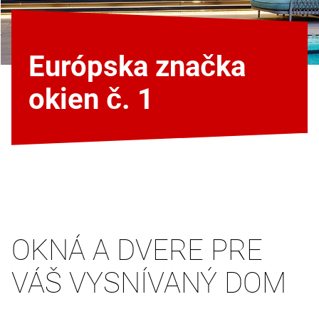
Európska značka
okien č. 1
OKNÁ A DVERE PRE
VÁŠ VYSNÍVANÝ DOM