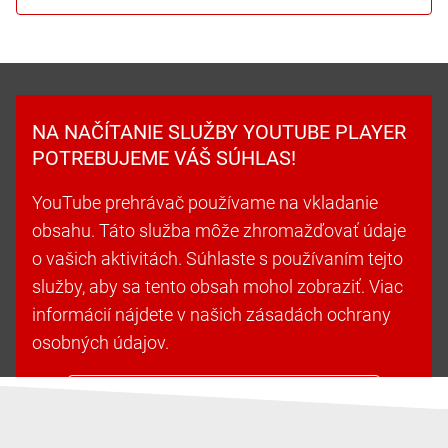
NA NAČÍTANIE SLUŽBY YOUTUBE PLAYER
POTREBUJEME VÁŠ SÚHLAS!
YouTube prehrávač používame na vkladanie
obsahu. Táto služba môže zhromažďovať údaje
o vašich aktivitách. Súhlaste s používaním tejto
služby, aby sa tento obsah mohol zobraziť. Viac
informácií nájdete v našich zásadách ochrany
osobných údajov.
Prijať súbory cookie a pokračovať