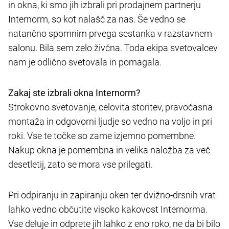
in okna, ki smo jih izbrali pri prodajnem partnerju
Internorm, so kot nalašč za nas. Še vedno se
natančno spomnim prvega sestanka v razstavnem
salonu. Bila sem zelo živčna. Toda ekipa svetovalcev
nam je odlično svetovala in pomagala.
Zakaj ste izbrali okna Internorm?
Strokovno svetovanje, celovita storitev, pravočasna
montaža in odgovorni ljudje so vedno na voljo in pri
roki. Vse te točke so zame izjemno pomembne.
Nakup okna je pomembna in velika naložba za več
desetletij, zato se mora vse prilegati.
Pri odpiranju in zapiranju oken ter dvižno-drsnih vrat
lahko vedno občutite visoko kakovost Internorma.
Vse deluje in odprete jih lahko z eno roko, ne da bi bilo