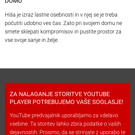
DOMU
Hiša je izraz lastne osebnosti in v njej se je treba
počutiti udobno ves čas. Zato pri svojem domu ne
smete sklepati kompromisov in pustite prostor za
vse svoje sanje in želje.
ZA NALAGANJE STORITVE YOUTUBE
PLAYER POTREBUJEMO VAŠE SOGLASJE!
YouTube predvajalnik uporabljamo za vdelavo
vsebine. Ta storitev lahko zbira podatke o vaših
dejavnostih. Prosimo, da se strinjate z uporabo te