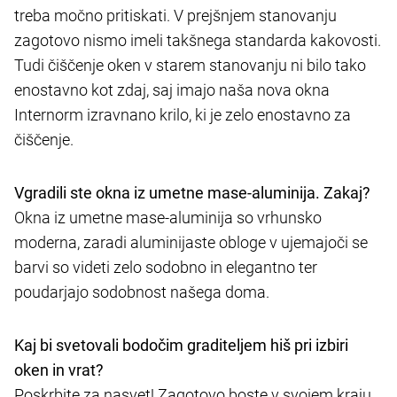
treba močno pritiskati. V prejšnjem stanovanju
zagotovo nismo imeli takšnega standarda kakovosti.
Tudi čiščenje oken v starem stanovanju ni bilo tako
enostavno kot zdaj, saj imajo naša nova okna
Internorm izravnano krilo, ki je zelo enostavno za
čiščenje.
Vgradili ste okna iz umetne mase-aluminija. Zakaj?
Okna iz umetne mase-aluminija so vrhunsko
moderna, zaradi aluminijaste obloge v ujemajoči se
barvi so videti zelo sodobno in elegantno ter
poudarjajo sodobnost našega doma.
Kaj bi svetovali bodočim graditeljem hiš pri izbiri
oken in vrat?
Poskrbite za nasvet! Zagotovo boste v svojem kraju