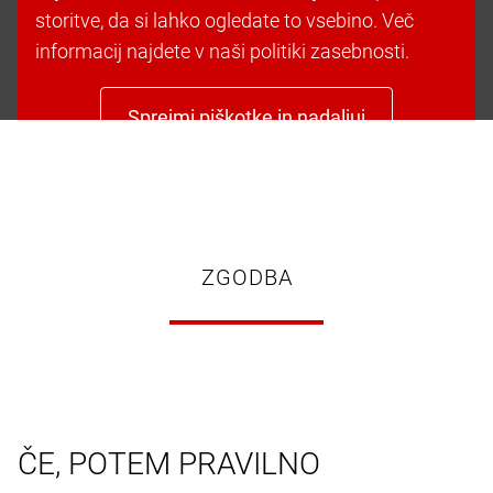
storitve, da si lahko ogledate to vsebino. Več
informacij najdete v naši politiki zasebnosti.
Sprejmi piškotke in nadaljuj
ZGODBA
ČE, POTEM PRAVILNO