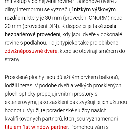
mít vstup v co největší rovině? Balkonové dveře z
dílny Internormu se vyznačují
nízkým výškovým
rozdílem
, který je 30 mm (provedení ÖNORM) nebo
20 mm (provedení DIN). K dispozici je také
zcela
bezbariérové provedení
, kdy jsou dveře v dokonalé
rovině s podlahou. To je typické také pro oblíbené
, které se otevírají směrem do
strany.
Prosklené plochy jsou důležitým prvkem balkonů,
lodžií i teras. V podobě dveří a velkých prosklených
ploch opticky propojují vnitřní prostory s
exteriérovými, jako zasklení pak zvyšují jejich užitnou
hodnotu. Využijte poradenské služby našich
kvalifikovaných partnerů, kteří jsou vyznamenáni
. Pomohou vám s