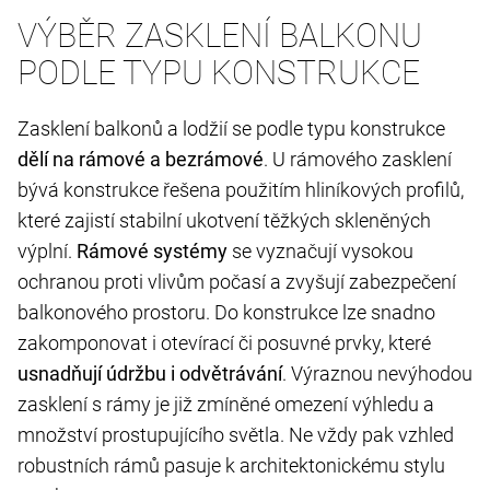
VÝBĚR ZASKLENÍ BALKONU
PODLE TYPU KONSTRUKCE
Zasklení balkonů a lodžií se podle typu konstrukce
dělí
na rámové a bezrámové
. U rámového zasklení
bývá konstrukce řešena použitím hliníkových profilů,
které zajistí stabilní ukotvení těžkých skleněných
výplní.
Rámové systémy
se vyznačují vysokou
ochranou proti vlivům počasí a zvyšují zabezpečení
balkonového prostoru. Do konstrukce lze snadno
zakomponovat i otevírací či posuvné prvky, které
usnadňují údržbu i odvětrávání
. Výraznou nevýhodou
zasklení s rámy je již zmíněné omezení výhledu a
množství prostupujícího světla. Ne vždy pak vzhled
robustních rámů pasuje k architektonickému stylu