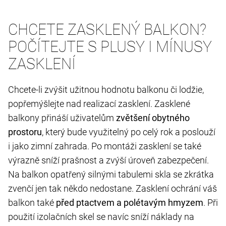
CHCETE ZASKLENÝ BALKON?
POČÍTEJTE S PLUSY I MÍNUSY
ZASKLENÍ
Chcete-li zvýšit užitnou hodnotu balkonu či lodžie,
popřemýšlejte nad realizací zasklení. Zasklené
balkony přináší uživatelům
zvětšení obytného
prostoru
, který bude využitelný po celý rok a poslouží
i jako zimní zahrada. Po montáži zasklení se také
výrazně sníží prašnost a zvýší úroveň zabezpečení.
Na balkon opatřený silnými tabulemi skla se zkrátka
zvenčí jen tak někdo nedostane. Zasklení ochrání váš
balkon také
před ptactvem a polétavým hmyzem
. Při
použití izolačních skel se navíc sníží náklady na