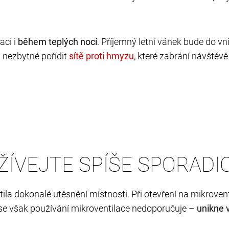
aci i
během teplých nocí
. Příjemný letní vánek bude do vn
k nezbytné pořídit
, které zabrání návštěv
ŽÍVEJTE SPÍŠE SPORADI
ila dokonalé utěsnění místnosti. Při otevření na mikrovent
 se však používání mikroventilace nedoporučuje –
unikne 