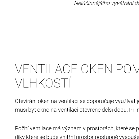
Nejúčinnějšího vyvětrání d
VENTILACE OKEN PO
VLHKOSTÍ
Otevírání oken na ventilaci se doporučuje využívat je
musí být okno na ventilaci otevřené delší dobu. Př
Požití ventilace má význam v prostorách, které se p
díky které se bude vnitřní prostor postupně vysouše