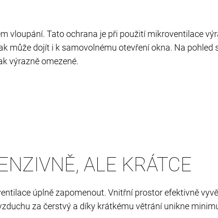
kem vloupání. Tato ochrana je při použití mikroventilace
 pak může dojít i k samovolnému otevření okna. Na pohled s
však výrazně omezené.
ENZIVNĚ, ALE KRÁTCE
ventilace úplně zapomenout. Vnitřní prostor efektivně vyv
uchu za čerstvý a díky krátkému větrání unikne minimum 