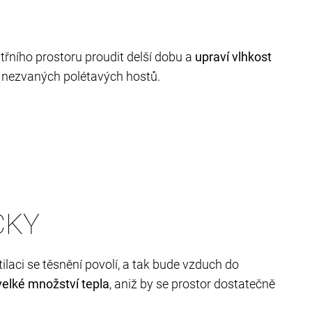
itřního prostoru proudit delší dobu a
upraví vlhkost
ě nezvaných polétavých hostů.
CKY
ilaci se těsnění povolí, a tak bude vzduch do
velké množství tepla
, aniž by se prostor dostatečně