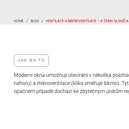
VENTILACE A MIKROVENTILACE – K ČEMU SLOUŽÍ A
Moderní okna umožňují otevírání v několika polohác
nahoru) a mikroventilace (klika směřuje šikmo). T
opačném případě dochází ke zbytečným únikům tepla 