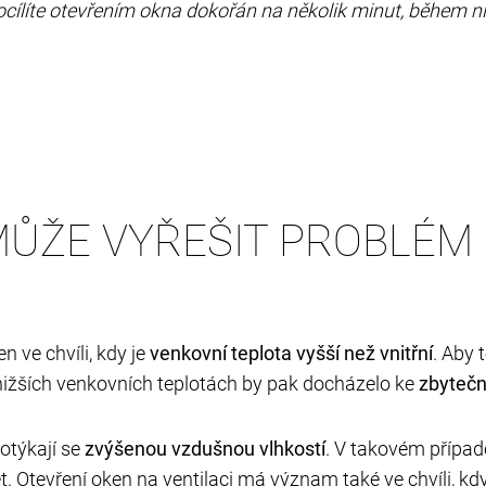
ocílíte otevřením okna dokořán na několik minut, během 
MŮŽE VYŘEŠIT PROBLÉM
n ve chvíli, kdy je
venkovní teplota vyšší než vnitřní
. Aby 
i nižších venkovních teplotách by pak docházelo ke
zbyteč
otýkají se
zvýšenou vzdušnou vlhkostí
. V takovém případ
t. Otevření oken na ventilaci má význam také ve chvíli, kd