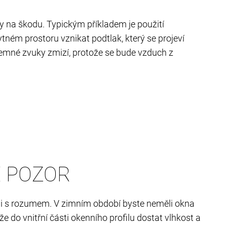
by na škodu. Typickým příkladem je použití
tném prostoru vznikat podtlak, který se projeví
íjemné zvuky zmizí, protože se bude vzduch z
E POZOR
 ji s rozumem. V zimním období byste neměli okna
ůže do vnitřní části okenního profilu dostat vlhkost a