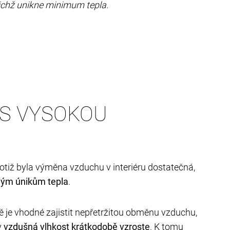
nichž unikne minimum tepla.
 S VYSOKOU
totiž byla výměna vzduchu v interiéru dostatečná,
ným únikům tepla
.
ě je vhodné zajistit nepřetržitou obměnu vzduchu,
y
vzdušná vlhkost krátkodobě vzroste
. K tomu