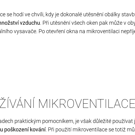
ce se hodí ve chvíli, kdy je dokonalé utěsnění obálky stav
množství vzduchu
. Při utěsnění všech oken pak může v oby
rálního vysavače. Po otevření okna na mikroventilaci nepř
UŽÍVÁNÍ MIKROVENTILAC
adech praktickým pomocníkem, je však důležité používat
ku poškození kování
. Při použití mikroventilace se totiž m