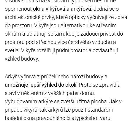
V souvislosti s názvoslovím typů oken nesmíme
opomenout
okna vikýřová a arkýřová
. Jedná se o
architektonické prvky, které opticky vyčnívají ze zdiva
do prostoru. Vikýře jsou alternativou ke střešním
oknům a uplatňují se tam, kde je žádoucí přivést do
prostoru pod střechou více čerstvého vzduchu a
světla. Vikýře rozšiřují půdní prostor a ozvláštňují
vzhled budovy.
Arkýř vyčnívá z průčelí nebo nároží budovy a
umožňuje lepší výhled do okolí
. Proto se zpravidla
staví v některém z vyšších pater domu.
Vybudováním arkýře se zvětší užitná plocha. Jak v
případě vikýřů, tak arkýřů lze použít standardní
fasádní okna pravoúhlého či atypického tvaru.