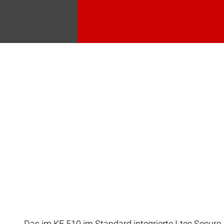
Das im KF 510 im Standard integrierte I-tec Secure