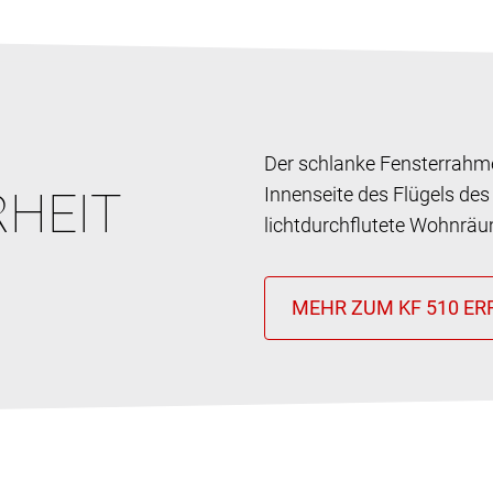
Der schlanke Fensterrahmen
RHEIT
Innenseite des Flügels de
lichtdurchflutete Wohnrä