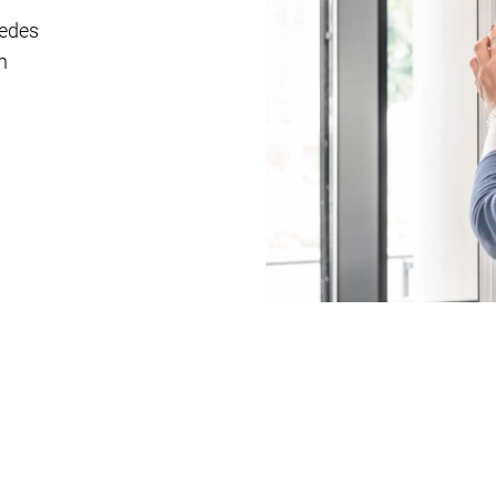
jedes
n