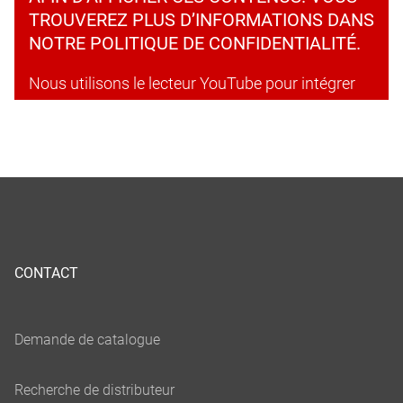
TROUVEREZ PLUS D’INFORMATIONS DANS
NOTRE POLITIQUE DE CONFIDENTIALITÉ.
Nous utilisons le lecteur YouTube pour intégrer
du contenu. Ce service peut collecter des
données concernant vos activités. Veuillez
accepter l’utilisation de ce service afin d’afficher
ces contenus. Vous trouverez plus
d’informations dans notre politique de
confidentialité.
CONTACT
Accepter les cookies et continuer