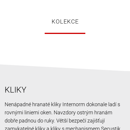
KOLEKCE
KLIKY
Nenápadné hranaté kliky Internorm dokonale ladí s
rovnými liniemi oken. Navzdory ostrým hranám
dobře padnou do ruky. Větší bezpečí zajišťují
zamykatelné kliky a kliky s mechanismem Secustik.