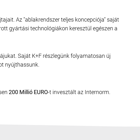
jait. Az "ablakrendszer teljes koncepciója" saját
rrott gyártási technológiákon keresztül egészen a
ájukat. Saját K+F részlegünk folyamatosan új
ot nyújthassunk.
esen
200 Millió EURO
-t invesztált az Internorm.