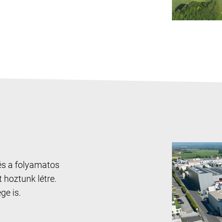
 és a folyamatos
hoztunk létre.
ge is.