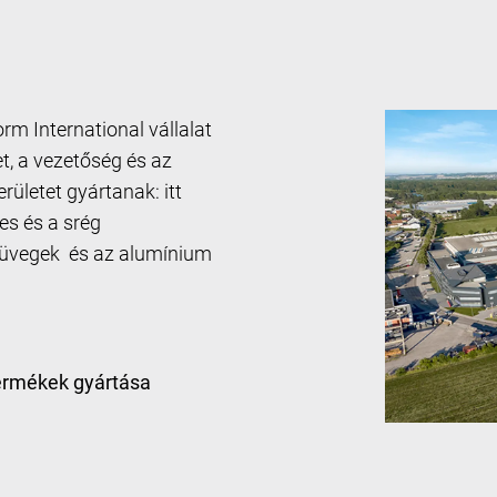
rm International vállalat
t, a vezetőség és az
ületet gyártanak: itt
es és a srég
t üvegek és az alumínium
termékek gyártása