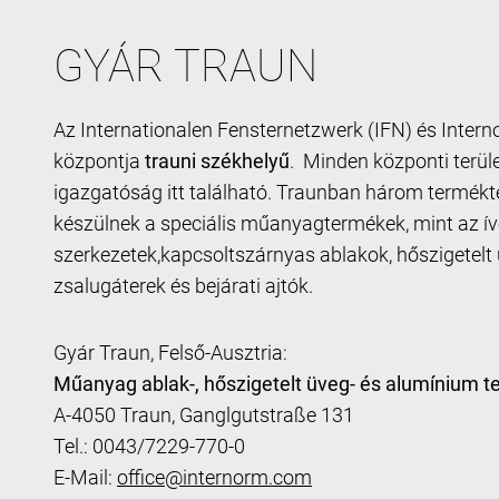
GYÁR TRAUN
Az Internationalen Fensternetzwerk (IFN) és Interno
központja
trauni székhelyű
. Minden központi terüle
igazgatóság itt található. Traunban három termékter
készülnek a speciális műanyagtermékek, mint az ív
szerkezetek,kapcsoltszárnyas ablakok, hőszigetel
zsalugáterek és bejárati ajtók.
Gyár Traun, Felső-Ausztria:
Műanyag ablak-, hőszigetelt üveg- és alumínium 
A-4050 Traun, Ganglgutstraße 131
Tel.: 0043/7229-770-0
E-Mail:
office@internorm.com