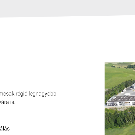
mcsak régió legnagyobb
ra is.
álás