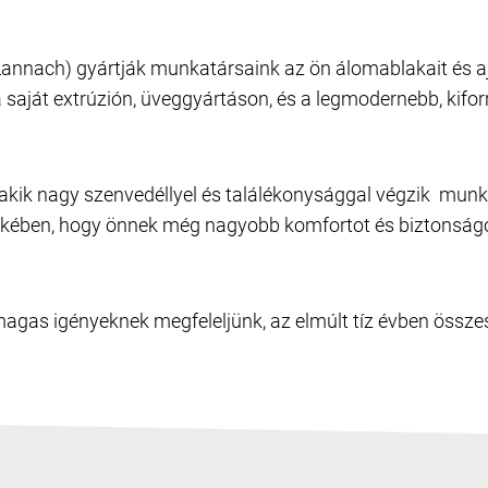
nnach) gyártják munkatársaink az ön álomablakait és ajta
 a saját extrúzión, üveggyártáson, és a legmodernebb, kifo
 akik nagy szenvedéllyel és találékonysággal végzik munk
ekében, hogy önnek még nagyobb komfortot és biztonság
agas igényeknek megfeleljünk, az elmúlt tíz évben össz