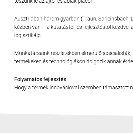
teszünk le az ajtó- és ablak piacon.
Ausztriában három gyárban (Traun, Sarleinsbach, La
kézben van – a kutatástól, és fejlesztéstől kezdve,
logisztikáig.
Munkatársaink részletekben elmerülő specialisták,
termékeken és technológiákon dolgozik annak érd
Folyamatos fejlesztés
Hogy a termék innovációval szemben támasztott m