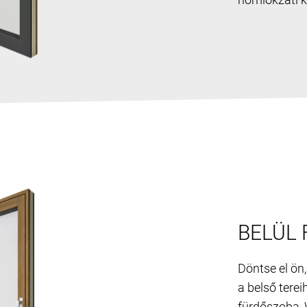
BELÜL
Döntse el ön,
a belső terei
fürdőszoba, 