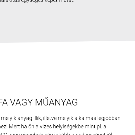
 FA VAGY MŰANYAG
 melyik anyag illik, illetve melyik alkalmas legjobban
hez! Mert ha ön a vizes helyiségekbe mint pl. a
WC vagy pincehelyiség inkább a nedvességet jól