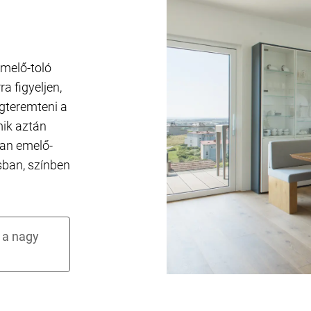
emelő-toló
a figyeljen,
egteremteni a
mik aztán
yan emelő-
usban, színben