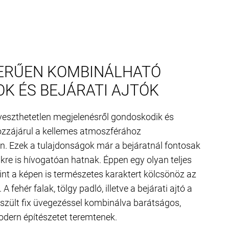
ERŰEN KOMBINÁLHATÓ
K ÉS BEJÁRATI AJTÓK
veszthetetlen megjelenésről gondoskodik és
ozzájárul a kellemes atmoszférához
. Ezek a tulajdonságok már a bejáratnál fontosak
kre is hívogatóan hatnak. Éppen egy olyan teljes
nt a képen is természetes karaktert kölcsönöz az
 fehér falak, tölgy padló, illetve a bejárati ajtó a
észült fix üvegezéssel kombinálva barátságos,
odern építészetet teremtenek.