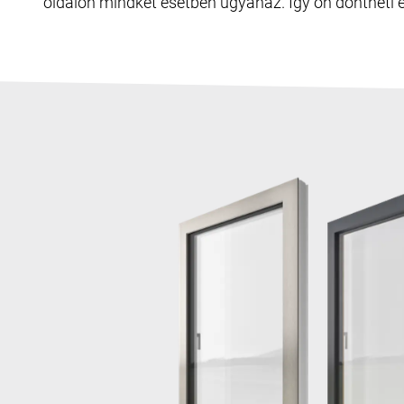
oldalon mindkét esetben ugyanaz. Így ön döntheti e