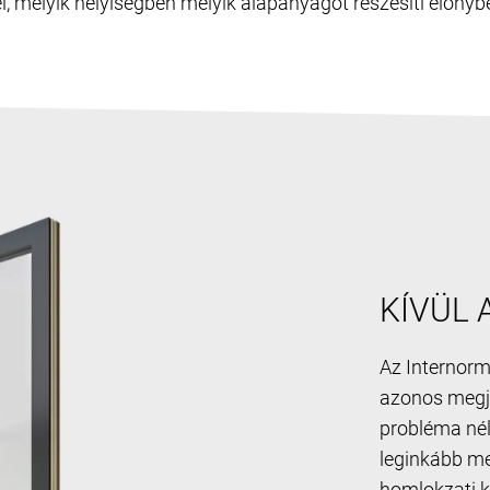
l, melyik helyiségben melyik alapanyagot részesíti előnyb
KÍVÜL
Az Internor
azonos megj
probléma nél
leginkább me
homlokzati k