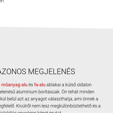
en.
 AZONOS MEGJELENÉS
m
és
ablakai a külső oldalon
elenésű alumínium borításúak. Ön tehát minden
kül belül azt az anyagot választhatja, ami önnek a
gfelelő. Kívülről nem lesz megkülönböztethető és a
ialakítás egységes képet mutat.