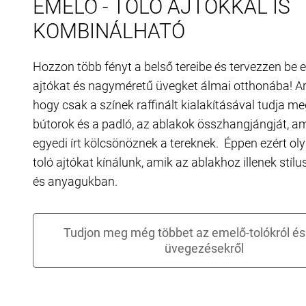
EMELŐ - TOLÓ AJTÓKKAL IS
KOMBINÁLHATÓ
Hozzon több fényt a belső tereibe és tervezzen be 
ajtókat és nagyméretű üvegket álmai otthonába! Arr
hogy csak a színek raffinált kialakításával tudja m
bútorok és a padló, az ablakok összhangjángját, a
egyedi írt kölcsönöznek a tereknek. Éppen ezért ol
toló ajtókat kínálunk, amik az ablakhoz illenek stíl
és anyagukban.