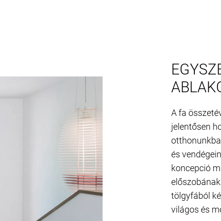
EGYSZ
ABLAKO
A fa összeté
jelentősen h
otthonunkban
és vendégein
koncepció mi
előszobának. A
tölgyfából k
világos és m