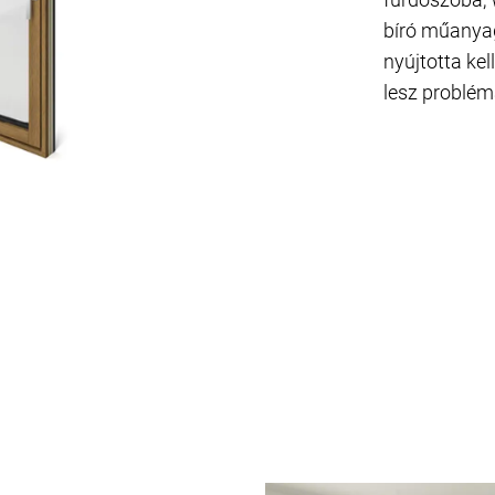
bíró műanyag
nyújtotta ke
lesz problém