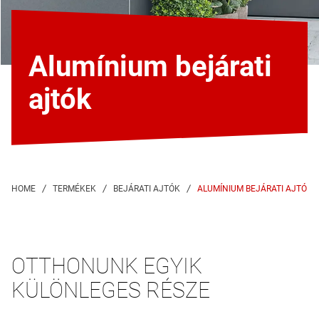
Alumínium bejárati
ajtók
ALUMÍNIUM BEJÁRATI AJTÓK
OTTHONUNK EGYIK
KÜLÖNLEGES RÉSZE