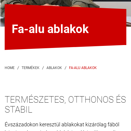
Fa-​alu ablakok
FA-​ALU ABLAKOK
TERMÉSZETES, OTTHONOS ÉS
STABIL
Évszázadokon keresztül ablakokat kizárólag fából