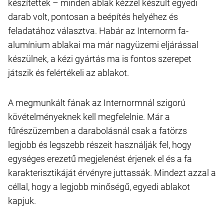
készítettek – minden ablak kézzel készült egyedi
darab volt, pontosan a beépítés helyéhez és
feladatához választva. Habár az Internorm fa-
alumínium ablakai ma már nagyüzemi eljárással
készülnek, a kézi gyártás ma is fontos szerepet
játszik és felértékeli az ablakot.
A megmunkált fának az Internormnál szigorú
kövételményeknek kell megfelelnie. Már a
fűrészüzemben a darabolásnál csak a fatörzs
legjobb és legszebb részeit használják fel, hogy
egységes erezetű megjelenést érjenek el és a fa
karakterisztikáját érvényre juttassák. Mindezt azzal a
céllal, hogy a legjobb minőségű, egyedi ablakot
kapjuk.