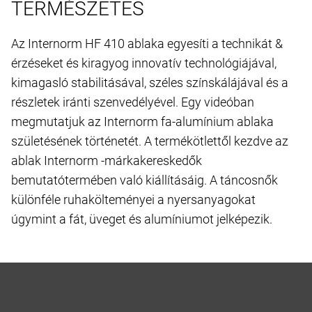
Cookie-k elfogadása és folytatás
TERMÉSZETES
Az Internorm HF 410 ablaka egyesíti a technikát &
érzéseket és kiragyog innovatív technológiájával,
kimagasló stabilitásával, széles színskálájával és a
részletek iránti szenvedélyével. Egy videóban
megmutatjuk az Internorm fa-alumínium ablaka
születésének történetét. A termékötlettől kezdve az
ablak Internorm -márkakereskedők
bemutatótermében való kiállításáig. A táncosnők
különféle ruhakölteményei a nyersanyagokat
úgymint a fát, üveget és alumíniumot jelképezik.