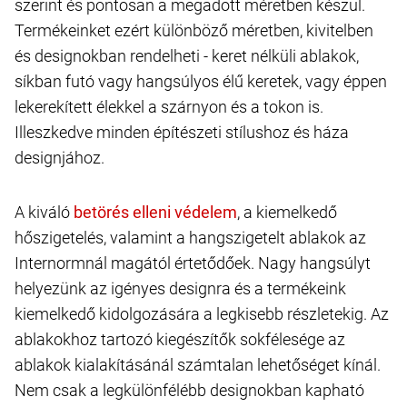
szerint és pontosan a megadott méretben készül.
Termékeinket ezért különböző méretben, kivitelben
és designokban rendelheti - keret nélküli ablakok,
síkban futó vagy hangsúlyos élű keretek, vagy éppen
lekerekített élekkel a szárnyon és a tokon is.
Illeszkedve minden építészeti stílushoz és háza
designjához.
A kiváló
, a kiemelkedő
hőszigetelés, valamint a hangszigetelt ablakok az
Internormnál magától értetődőek. Nagy hangsúlyt
helyezünk az igényes designra és a termékeink
kiemelkedő kidolgozására a legkisebb részletekig. Az
ablakokhoz tartozó kiegészítők sokfélesége az
ablakok kialakításánál számtalan lehetőséget kínál.
Nem csak a legkülönfélébb designokban kapható