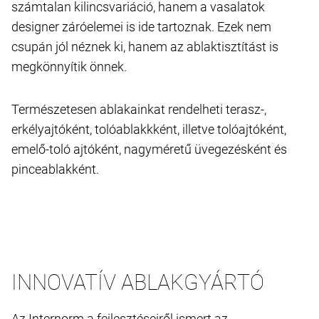
számtalan kilincsvariáció, hanem a vasalatok
designer záróelemei is ide tartoznak. Ezek nem
csupán jól néznek ki, hanem az ablaktisztítást is
megkönnyítik önnek.
Természetesen ablakainkat rendelheti terasz-,
erkélyajtóként, tolóablakkként, illetve tolóajtóként,
emelő-toló ajtóként, nagyméretű üvegezésként és
pinceablakként.
INNOVATÍV ABLAKGYÁRTÓ
Az Internorm a fejlesztéseiről ismert az