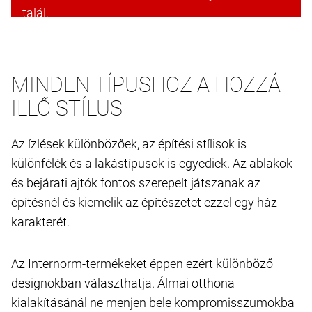
talál.
Cookie-k elfogadása és folytatás
MINDEN TÍPUSHOZ A HOZZÁ
ILLŐ STÍLUS
Az ízlések különbözőek, az építési stílisok is
különfélék és a lakástípusok is egyediek. Az ablakok
és bejárati ajtók fontos szerepelt játszanak az
építésnél és kiemelik az építészetet ezzel egy ház
karakterét.
Az Internorm-termékeket éppen ezért különböző
designokban választhatja. Álmai otthona
kialakításánál ne menjen bele kompromisszumokba