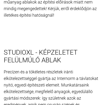
műanyag ablakok az építési előírások miatt nem
mindig megengedettek! Kérjük, erről érdeklődjön az
illetékes építési hatóságnál!
STUDIOXL - KÉPZELETET
FELÜLMÚLÓ ABLAK
Precízen és a tökéletes részletek iránti
elkötelezettséggel gyártja az Internorm a távlatokat
nyitó, egyedi építészeti elemeit. Munkatársaink
elkötelezettsége, megfelelő anyagok, egyedülálló
gyártási módszerek: így születnek azok az
eredmények, amik nem csupán szépek és