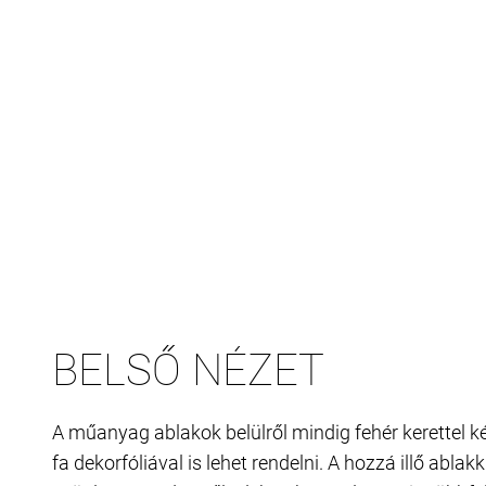
BELSŐ NÉZET
A műanyag ablakok belülről mindig fehér kerettel k
fa dekorfóliával is lehet rendelni. A hozzá illő ablakk