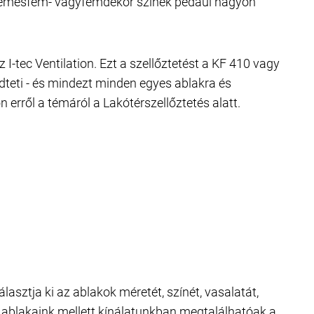
 A nemesfém- vagyfémdekor színek pédául nagyon
I-tec Ventilation. Ezt a szellőztetést a KF 410 vagy
ödteti - és mindezt minden egyes ablakra és
 erről a témáról a Lakótérszellőztetés alatt.
asztja ki az ablakok méretét, színét, vasalatát,
ukó ablakaink mellett kínálatunkban megtalálhatóak a