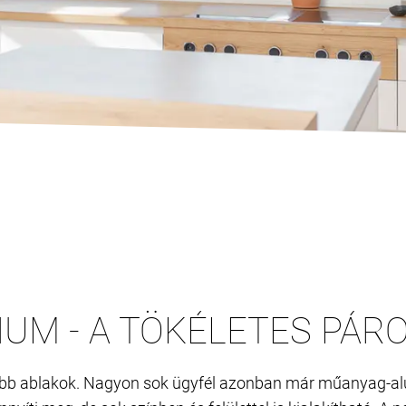
UM - A TÖKÉLETES PÁR
bb ablakok. Nagyon sok ügyfél azonban már műanyag-alu a