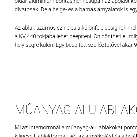
oldali alumínium borítás nem csupán az ápolást kön
divatosak. De a beige- és a barnás árnyalatok is eg
Az ablak számos színe és a különféle designok melle
a KV 440 tokjába lehet beépíteni. Ön döntheti el, m
helyiségre külön. Egy beépített szellőztetővel akár
MŰANYAG-ALU ABLAK
Mi az Internormnál a műanyag-alu ablakokat pontosan
kilincseit, ablakformát, sőt az árnyékolást és a bel