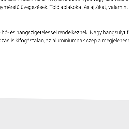
nagyméretű üvegezések. Toló ablakokat és ajtókat, valamin
hő- és hangszigeteléssel rendelkeznek. Nagy hangsúlyt fe
zás is kifogástalan, az alumíniumnak szép a megjelenése 