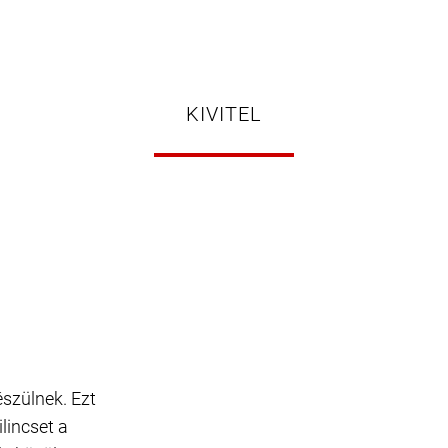
KIVITEL
észülnek. Ezt
ilincset a