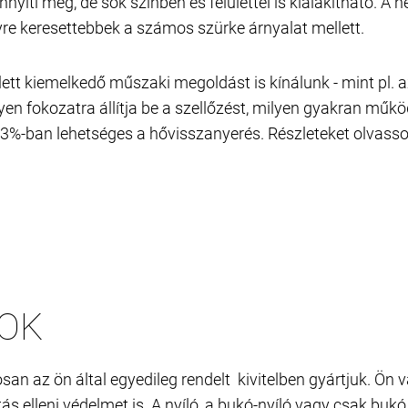
nyíti meg, de sok színben és felülettel is kialakítható.
yre keresettebbek a számos szürke árnyalat mellett.
tt kiemelkedő műszaki megoldást is kínálunk - mint pl. az 
ilyen fokozatra állítja be a szellőzést, milyen gyakran műk
 93%-ban lehetséges a hővisszanyerés. Részleteket olvasson
OK
 az ön által egyedileg rendelt kivitelben gyártjuk. Ön vál
átás elleni védelmet is. A nyíló, a bukó-nyíló vagy csak b