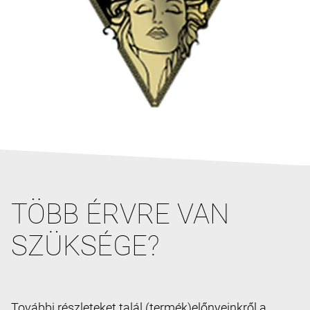
TÖBB ÉRVRE VAN
SZÜKSÉGE?
További részleteket talál (termék)előnyeinkről a