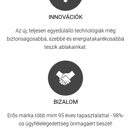
INNOVÁCIÓK
Az új, teljesen egyedülálló technológiák még
biztonságosabbá, szebbé és energiatakarékosabbá
teszik ablakainkat.
BIZALOM
Erős márka több mint 95 éves tapasztalattal - 98%-
os ügyfélelégedettség önmagáért beszél!