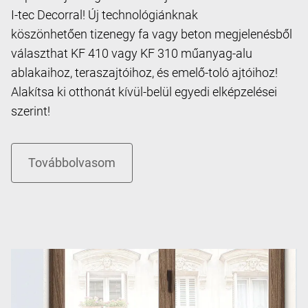
I-tec Decorral! Új technológiánknak
köszönhetően tizenegy fa vagy beton megjelenésből
választhat KF 410 vagy KF 310 műanyag-alu
ablakaihoz, teraszajtóihoz, és emelő-toló ajtóihoz!
Alakítsa ki otthonát kívül-belül egyedi elképzelései
szerint!