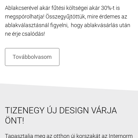
Ablakcserével akár fűtési költségei akár 30%-t is
megspórolhatja! Összegyűjtöttük, mire érdemes az
ablakválasztásnál figyelni, hogy ablakvásárlás után
ne érje csalódás!
TIZENEGY ÚJ DESIGN VÁRJA
ÖNT!
Tapasztalja meg az otthon új korszakát az Internorm