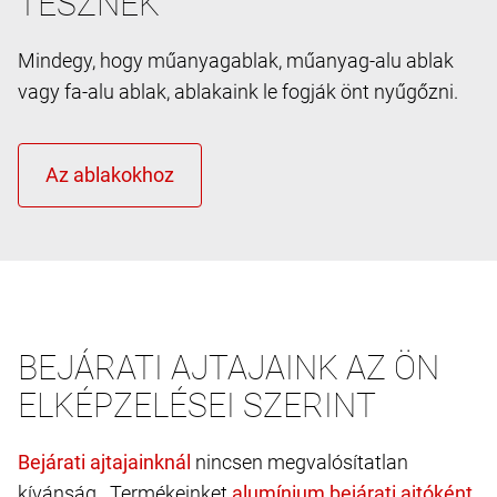
TESZNEK
Mindegy, hogy műanyagablak, műanyag-alu ablak
vagy fa-alu ablak, ablakaink le fogják önt nyűgőzni.
BEJÁRATI AJTAJAINK AZ ÖN
ELKÉPZELÉSEI SZERINT
nincsen megvalósítatlan
kívánság. Termékeinket