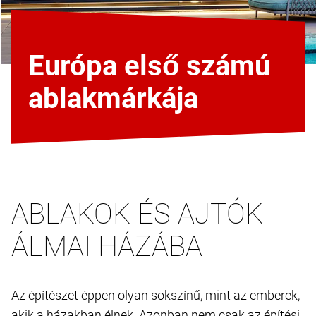
Európa első számú
ablakmárkája
ABLAKOK ÉS AJTÓK
ÁLMAI HÁZÁBA
Az építészet éppen olyan sokszínű, mint az emberek,
akik a házakban élnek. Azonban nem csak az építési