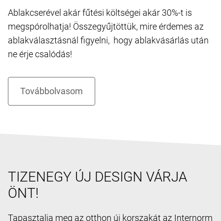
Ablakcserével akár fűtési költségei akár 30%-t is
megspórolhatja! Összegyűjtöttük, mire érdemes az
ablakválasztásnál figyelni, hogy ablakvásárlás után
ne érje csalódás!
TIZENEGY ÚJ DESIGN VÁRJA
ÖNT!
Tapasztalja meg az otthon új korszakát az Internorm