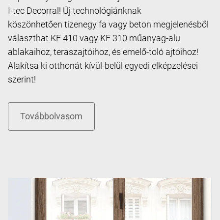
I-tec Decorral! Új technológiánknak
köszönhetően tizenegy fa vagy beton megjelenésből
választhat KF 410 vagy KF 310 műanyag-alu
ablakaihoz, teraszajtóihoz, és emelő-toló ajtóihoz!
Alakítsa ki otthonát kívül-belül egyedi elképzelései
szerint!