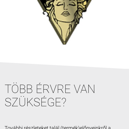
TÖBB ÉRVRE VAN
SZÜKSÉGE?
További részleteket talál (termék)előnyeinkről a