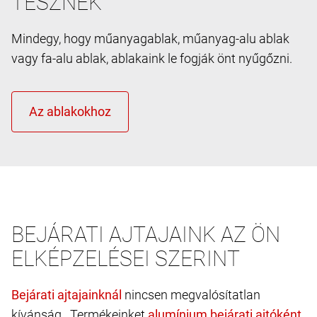
TESZNEK
Mindegy, hogy műanyagablak, műanyag-alu ablak
vagy fa-alu ablak, ablakaink le fogják önt nyűgőzni.
BEJÁRATI AJTAJAINK AZ ÖN
ELKÉPZELÉSEI SZERINT
nincsen megvalósítatlan
kívánság. Termékeinket