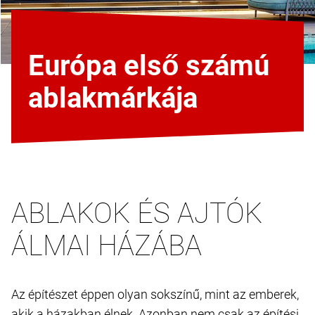
Európa első számú
ablakmárkája
ABLAKOK ÉS AJTÓK
ÁLMAI HÁZÁBA
Az építészet éppen olyan sokszínű, mint az emberek,
akik a házakban élnek. Azonban nem csak az építési