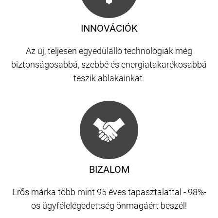
INNOVÁCIÓK
Az új, teljesen egyedülálló technológiák még
biztonságosabbá, szebbé és energiatakarékosabbá
teszik ablakainkat.
BIZALOM
Erős márka több mint 95 éves tapasztalattal - 98%-
os ügyfélelégedettség önmagáért beszél!