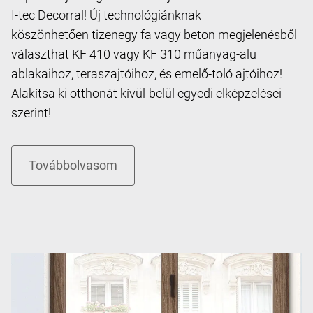
I-tec Decorral! Új technológiánknak
köszönhetően tizenegy fa vagy beton megjelenésből
választhat KF 410 vagy KF 310 műanyag-alu
ablakaihoz, teraszajtóihoz, és emelő-toló ajtóihoz!
Alakítsa ki otthonát kívül-belül egyedi elképzelései
szerint!