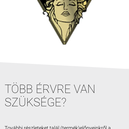
TÖBB ÉRVRE VAN
SZÜKSÉGE?
További részleteket talál (termék)előnyeinkről a