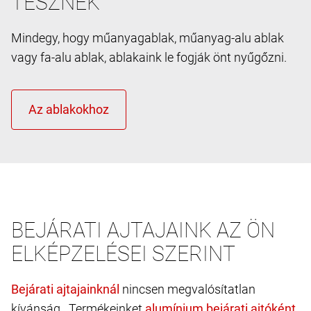
TESZNEK
Mindegy, hogy műanyagablak, műanyag-alu ablak
vagy fa-alu ablak, ablakaink le fogják önt nyűgőzni.
BEJÁRATI AJTAJAINK AZ ÖN
ELKÉPZELÉSEI SZERINT
nincsen megvalósítatlan
kívánság. Termékeinket