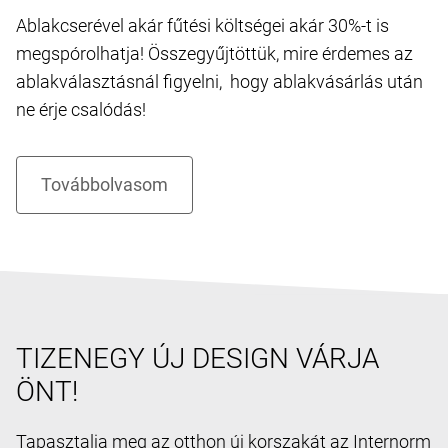
Ablakcserével akár fűtési költségei akár 30%-t is
megspórolhatja! Összegyűjtöttük, mire érdemes az
ablakválasztásnál figyelni, hogy ablakvásárlás után
ne érje csalódás!
TIZENEGY ÚJ DESIGN VÁRJA
ÖNT!
Tapasztalja meg az otthon új korszakát az Internorm