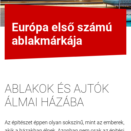
Európa első számú
ablakmárkája
ABLAKOK ÉS AJTÓK
ÁLMAI HÁZÁBA
Az építészet éppen olyan sokszínű, mint az emberek,
akik a házakban élnek. Azonban nem csak az építési