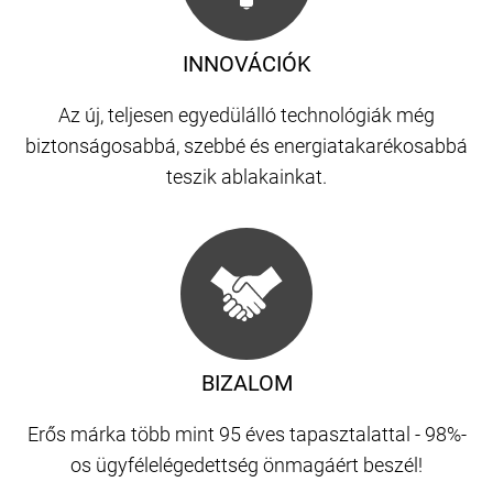
INNOVÁCIÓK
Az új, teljesen egyedülálló technológiák még
biztonságosabbá, szebbé és energiatakarékosabbá
teszik ablakainkat.
BIZALOM
Erős márka több mint 95 éves tapasztalattal - 98%-
os ügyfélelégedettség önmagáért beszél!