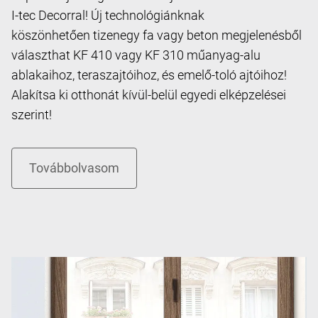
I-tec Decorral! Új technológiánknak
köszönhetően tizenegy fa vagy beton megjelenésből
választhat KF 410 vagy KF 310 műanyag-alu
ablakaihoz, teraszajtóihoz, és emelő-toló ajtóihoz!
Alakítsa ki otthonát kívül-belül egyedi elképzelései
szerint!