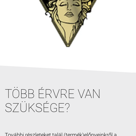
TÖBB ÉRVRE VAN
SZÜKSÉGE?
További részleteket talál (termék)előnyeinkről a