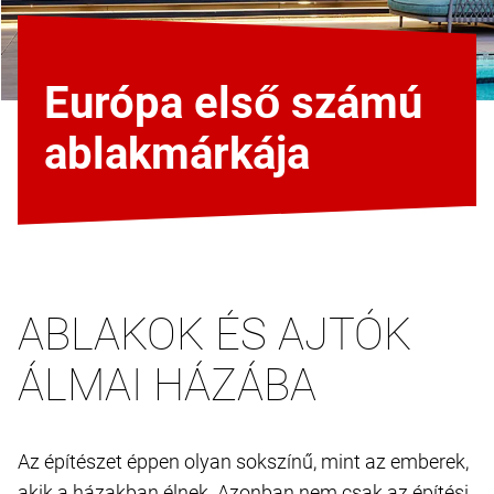
Európa első számú
ablakmárkája
ABLAKOK ÉS AJTÓK
ÁLMAI HÁZÁBA
Az építészet éppen olyan sokszínű, mint az emberek,
akik a házakban élnek. Azonban nem csak az építési