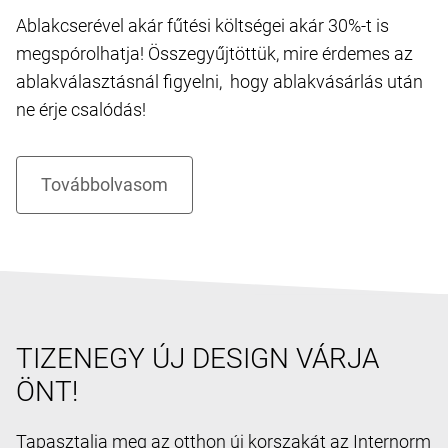
Ablakcserével akár fűtési költségei akár 30%-t is
megspórolhatja! Összegyűjtöttük, mire érdemes az
ablakválasztásnál figyelni, hogy ablakvásárlás után
ne érje csalódás!
TIZENEGY ÚJ DESIGN VÁRJA
ÖNT!
Tapasztalja meg az otthon új korszakát az Internorm