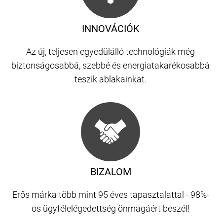
INNOVÁCIÓK
Az új, teljesen egyedülálló technológiák még
biztonságosabbá, szebbé és energiatakarékosabbá
teszik ablakainkat.
BIZALOM
Erős márka több mint 95 éves tapasztalattal - 98%-
os ügyfélelégedettség önmagáért beszél!