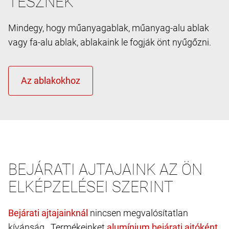
TESZNEK
Mindegy, hogy műanyagablak, műanyag-alu ablak
vagy fa-alu ablak, ablakaink le fogják önt nyűgőzni.
BEJÁRATI AJTAJAINK AZ ÖN
ELKÉPZELÉSEI SZERINT
nincsen megvalósítatlan
kívánság. Termékeinket