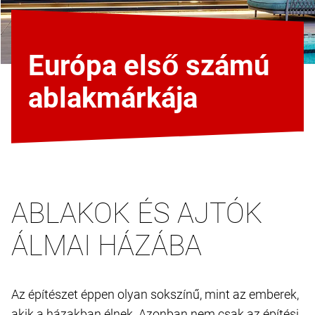
Európa első számú
ablakmárkája
ABLAKOK ÉS AJTÓK
ÁLMAI HÁZÁBA
Az építészet éppen olyan sokszínű, mint az emberek,
akik a házakban élnek. Azonban nem csak az építési