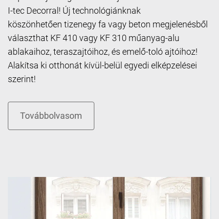
I-tec Decorral! Új technológiánknak
köszönhetően tizenegy fa vagy beton megjelenésből
választhat KF 410 vagy KF 310 műanyag-alu
ablakaihoz, teraszajtóihoz, és emelő-toló ajtóihoz!
Alakítsa ki otthonát kívül-belül egyedi elképzelései
szerint!