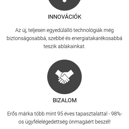
INNOVÁCIÓK
Az új, teljesen egyedülálló technológiák még
biztonságosabbá, szebbé és energiatakarékosabbá
teszik ablakainkat.
BIZALOM
Erős márka több mint 95 éves tapasztalattal - 98%-
os ügyfélelégedettség önmagáért beszél!