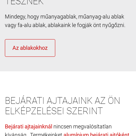
TESZNEK
Mindegy, hogy műanyagablak, műanyag-alu ablak
vagy fa-alu ablak, ablakaink le fogják önt nyűgőzni.
BEJÁRATI AJTAJAINK AZ ÖN
ELKÉPZELÉSEI SZERINT
nincsen megvalósítatlan
kívánság. Termékeinket