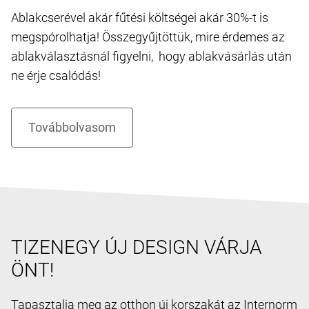
Ablakcserével akár fűtési költségei akár 30%-t is
megspórolhatja! Összegyűjtöttük, mire érdemes az
ablakválasztásnál figyelni, hogy ablakvásárlás után
ne érje csalódás!
TIZENEGY ÚJ DESIGN VÁRJA
ÖNT!
Tapasztalja meg az otthon új korszakát az Internorm