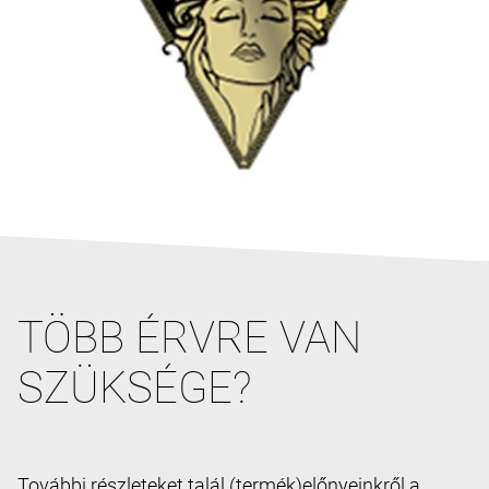
TÖBB ÉRVRE VAN
SZÜKSÉGE?
További részleteket talál (termék)előnyeinkről a