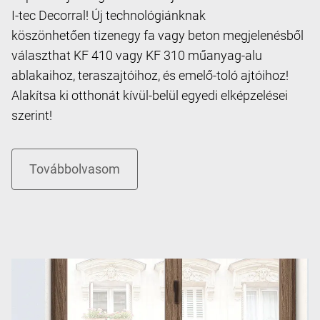
I-tec Decorral! Új technológiánknak
köszönhetően tizenegy fa vagy beton megjelenésből
választhat KF 410 vagy KF 310 műanyag-alu
ablakaihoz, teraszajtóihoz, és emelő-toló ajtóihoz!
Alakítsa ki otthonát kívül-belül egyedi elképzelései
szerint!