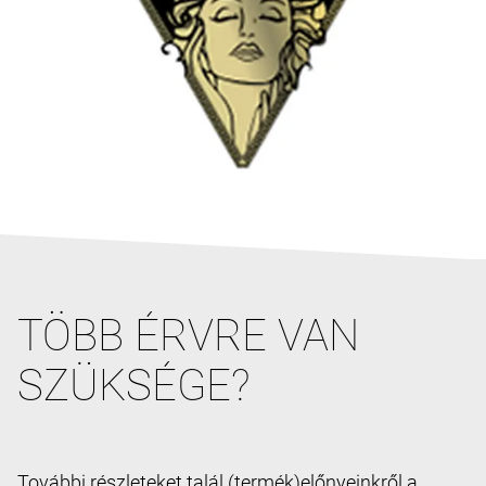
TÖBB ÉRVRE VAN
SZÜKSÉGE?
További részleteket talál (termék)előnyeinkről a