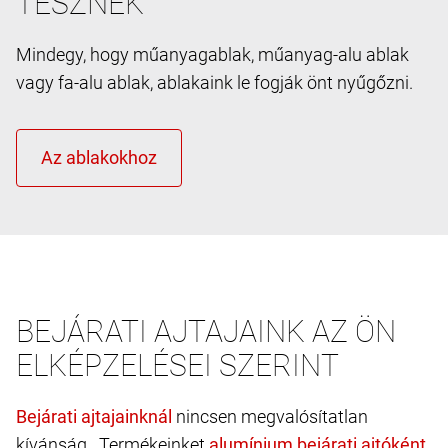
TESZNEK
Mindegy, hogy műanyagablak, műanyag-alu ablak
vagy fa-alu ablak, ablakaink le fogják önt nyűgőzni.
BEJÁRATI AJTAJAINK AZ ÖN
ELKÉPZELÉSEI SZERINT
nincsen megvalósítatlan
kívánság. Termékeinket