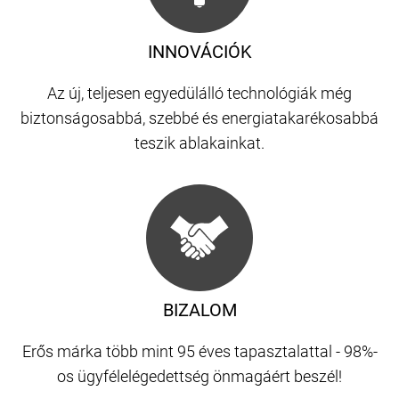
INNOVÁCIÓK
Az új, teljesen egyedülálló technológiák még
biztonságosabbá, szebbé és energiatakarékosabbá
teszik ablakainkat.
BIZALOM
Erős márka több mint 95 éves tapasztalattal - 98%-
os ügyfélelégedettség önmagáért beszél!