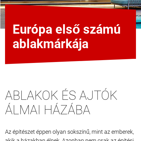
Európa első számú
ablakmárkája
ABLAKOK ÉS AJTÓK
ÁLMAI HÁZÁBA
Az építészet éppen olyan sokszínű, mint az emberek,
akik a házakban élnek. Azonban nem csak az építési