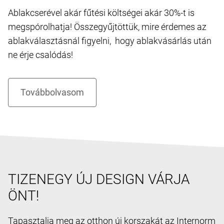
Ablakcserével akár fűtési költségei akár 30%-t is
megspórolhatja! Összegyűjtöttük, mire érdemes az
ablakválasztásnál figyelni, hogy ablakvásárlás után
ne érje csalódás!
TIZENEGY ÚJ DESIGN VÁRJA
ÖNT!
Tapasztalja meg az otthon új korszakát az Internorm