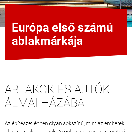
Európa első számú
ablakmárkája
ABLAKOK ÉS AJTÓK
ÁLMAI HÁZÁBA
Az építészet éppen olyan sokszínű, mint az emberek,
akik a házakban élnek. Azonban nem csak az építési