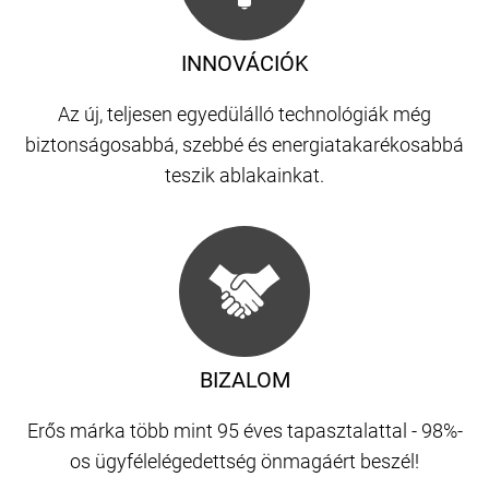
INNOVÁCIÓK
Az új, teljesen egyedülálló technológiák még
biztonságosabbá, szebbé és energiatakarékosabbá
teszik ablakainkat.
BIZALOM
Erős márka több mint 95 éves tapasztalattal - 98%-
os ügyfélelégedettség önmagáért beszél!