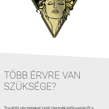
TÖBB ÉRVRE VAN
SZÜKSÉGE?
További részleteket talál (termék)előnyeinkről a