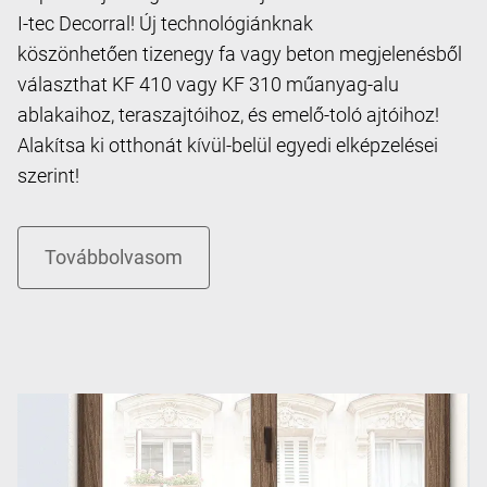
I-tec Decorral! Új technológiánknak
köszönhetően tizenegy fa vagy beton megjelenésből
választhat KF 410 vagy KF 310 műanyag-alu
ablakaihoz, teraszajtóihoz, és emelő-toló ajtóihoz!
Alakítsa ki otthonát kívül-belül egyedi elképzelései
szerint!