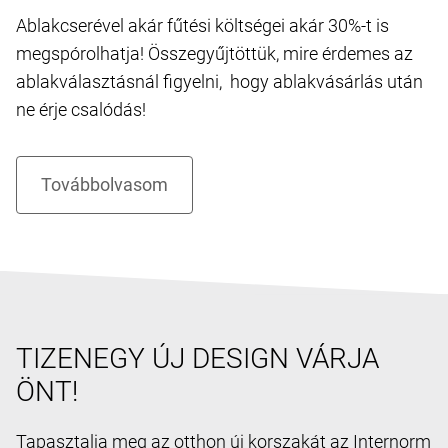
Ablakcserével akár fűtési költségei akár 30%-t is
megspórolhatja! Összegyűjtöttük, mire érdemes az
ablakválasztásnál figyelni, hogy ablakvásárlás után
ne érje csalódás!
TIZENEGY ÚJ DESIGN VÁRJA
ÖNT!
Tapasztalja meg az otthon új korszakát az Internorm