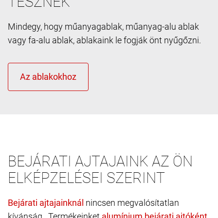
TESZNEK
Mindegy, hogy műanyagablak, műanyag-alu ablak
vagy fa-alu ablak, ablakaink le fogják önt nyűgőzni.
BEJÁRATI AJTAJAINK AZ ÖN
ELKÉPZELÉSEI SZERINT
nincsen megvalósítatlan
kívánság. Termékeinket