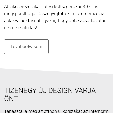
Ablakcserével akár fűtési költségei akár 30%-t is
megspórolhatja! Összegyűjtöttük, mire érdemes az
ablakválasztásnál figyelni, hogy ablakvásárlás után
ne érje csalódás!
TIZENEGY ÚJ DESIGN VÁRJA
ÖNT!
Tapasztalja meg az otthon új korszakát az Internorm