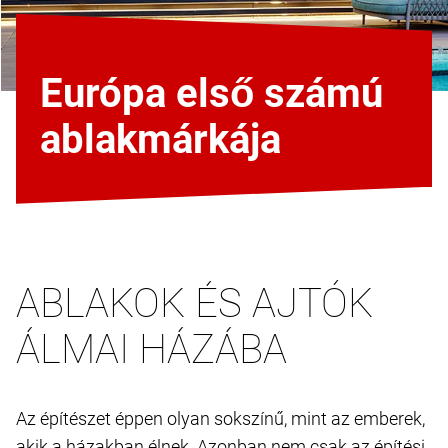
Európa első számú
ablakmárkája
ABLAKOK ÉS AJTÓK
ÁLMAI HÁZÁBA
Az építészet éppen olyan sokszínű, mint az emberek,
akik a házakban élnek. Azonban nem csak az építési