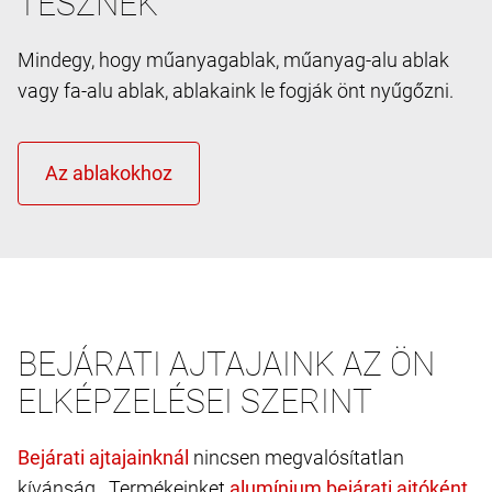
TESZNEK
Mindegy, hogy műanyagablak, műanyag-alu ablak
vagy fa-alu ablak, ablakaink le fogják önt nyűgőzni.
BEJÁRATI AJTAJAINK AZ ÖN
ELKÉPZELÉSEI SZERINT
nincsen megvalósítatlan
kívánság. Termékeinket