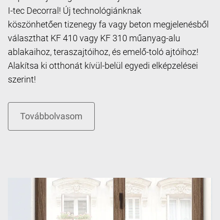
I-tec Decorral! Új technológiánknak
köszönhetően tizenegy fa vagy beton megjelenésből
választhat KF 410 vagy KF 310 műanyag-alu
ablakaihoz, teraszajtóihoz, és emelő-toló ajtóihoz!
Alakítsa ki otthonát kívül-belül egyedi elképzelései
szerint!