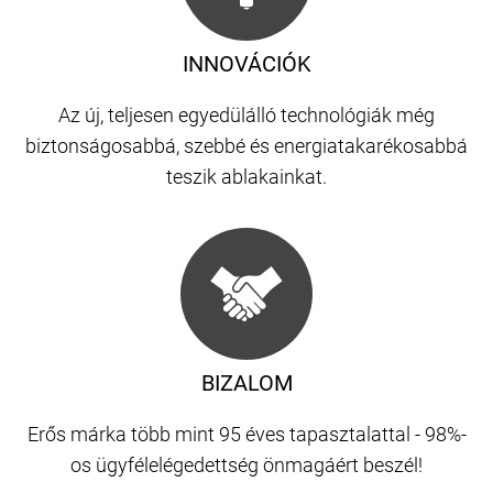
INNOVÁCIÓK
Az új, teljesen egyedülálló technológiák még
biztonságosabbá, szebbé és energiatakarékosabbá
teszik ablakainkat.
BIZALOM
Erős márka több mint 95 éves tapasztalattal - 98%-
os ügyfélelégedettség önmagáért beszél!