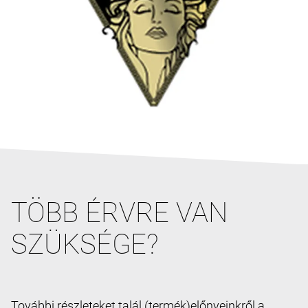
TÖBB ÉRVRE VAN
SZÜKSÉGE?
További részleteket talál (termék)előnyeinkről a