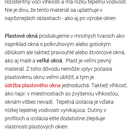
rezistentný voči vlhkosti a má nízku tepelnú vodivosť.
Nie je divu, že tento materiál sa uplatňuje v
najrôznejších oblastiach - ako aj pri výrobe okien.
Plastové okná
produkujeme v mnohých tvaroch ako
napríklad okná s polkruhovým alebo gotickým
oblúkom ale taktiež pravouhlé alebo štvorcové okná,
ako aj malé a
veľké okná
. Plast je veľmi pevný
materiál. Z toho dôvodu nemôže vplyv počasia
plastovému oknu veľmi ublížiť, a tým je
jednoduchá. Taktiež vlhkosť,
ako napr. v miestnostiach so zvýšenou vlhkosťou,
oknám vôbec nevadí. Tepelná izolácia je vďaka
nízkej tepelnej vodivosti vynikajúca. Dutiny v
profiloch a izolácia ešte dodatočne zlepšuje
vlastnosti plastových okien.