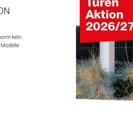
ON
norm kein
e Modelle