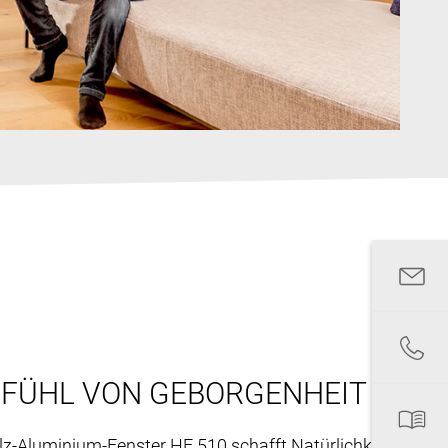
EFÜHL VON GEBORGENHEIT
z-Aluminium-Fenster HF 510 schafft Natürlichkeit