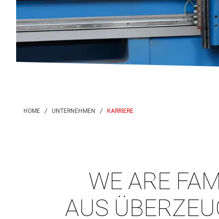
KARRIERE
WE ARE FAM
AUS ÜBER­ZEU