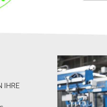
N IHRE
en