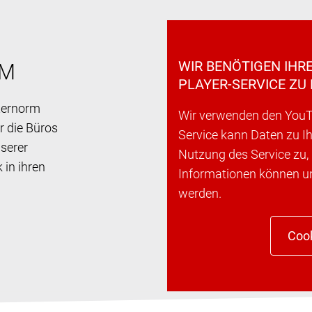
WIR BENÖTIGEN IHR
RM
PLAYER-SERVICE ZU 
nternorm
Wir verwenden den YouTu
r die Büros
Service kann Daten zu I
nserer
Nutzung des Service zu,
 in ihren
Informationen können 
werden.
Cook