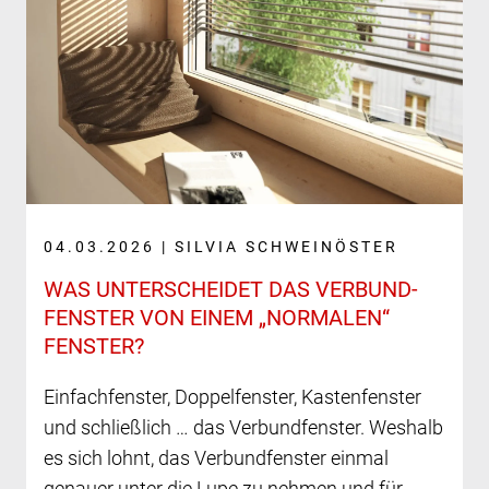
04.03.2026 | SILVIA SCHWEINÖSTER
WAS UNTERSCHEIDET DAS VERBUND­
FENSTER VON EINEM „NORMALEN“
FENSTER?
Einfachfenster, Doppelfenster, Kastenfenster
und schließlich … das Verbundfenster. Weshalb
es sich lohnt, das Verbundfenster einmal
genauer unter die Lupe zu nehmen und für