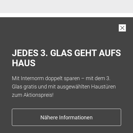
UNSERE REFERENZEN –
WOHNQUALITÄT DURCH
JEDES 3. GLAS GEHT AUFS
INDIVIDUELLE HOLZ-ALU-
HAUS
FENSTER
Mit Internorm doppelt sparen – mit dem 3.
Unser Anspruch ist es, allen Kundinnen und Kunden
Glas gratis und mit ausgewählten Haustüren
passgenaue Fenster zu bieten, die
genau ihren
zum Aktionspreis!
Wünschen und Bedürfnissen
entsprechen. Hier
bekommen Sie einen kleinen Einblick in unsere
bisherigen Projekte und die Erfahrungen anderer mit
unseren Holz-Alu-Fenstern. Gemeinsam mit Ihnen