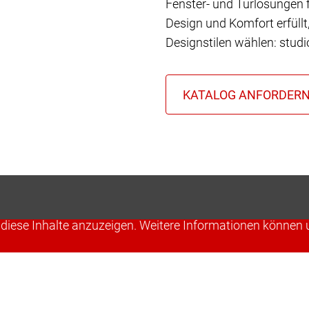
Fenster- und Türlösungen f
Design und Komfort erfüll
Designstilen wählen: stud
IHRE ZUSTIMMUNG, UM DEN YOUTUBE PLAYER-SE
um Inhalte einzubetten. Dieser Service kann Daten zu Ih
 diese Inhalte anzuzeigen. Weitere Informationen können
Cookies akzeptieren & fortfahren