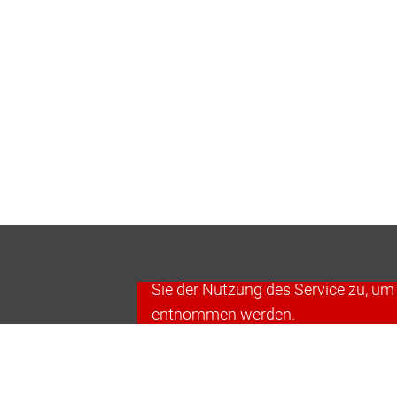
WIR BENÖTIGEN 
Wir verwenden den YouTube Player, 
Sie der Nutzung des Service zu, um
entnommen werden.