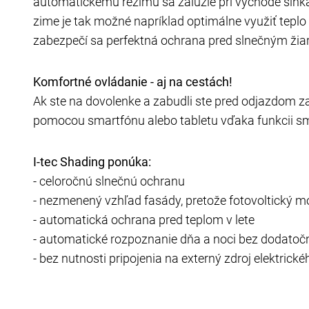
automatickému režimu sa žalúzie pri východe slnka
zime je tak možné napríklad optimálne využiť teplo
zabezpečí sa perfektná ochrana pred slnečným žia
Komfortné ovládanie - aj na cestách!
Ak ste na dovolenke a zabudli ste pred odjazdom za
pomocou smartfónu alebo tabletu vďaka funkcii sma
I-tec Shading ponúka:
- celoročnú slnečnú ochranu
- nezmenený vzhľad fasády, pretože fotovoltický mo
- automatická ochrana pred teplom v lete
- automatické rozpoznanie dňa a noci bez dodato
- bez nutnosti pripojenia na externý zdroj elektrick