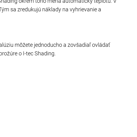
 Shading okrem toho meria automaticky teplotu. V
 Tým sa zredukujú náklady na vyhrievanie a
 žalúziu môžete jednoducho a zovšadiaľ ovládať
rožúre o I-tec Shading.