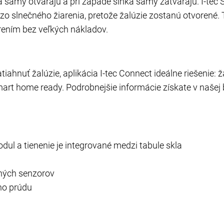
 samy otvárajú a pri západe slnka samy zatvárajú. I-tec
 zo slnečného žiarenia, pretože žalúzie zostanú otvorené.
rením bez veľkých nákladov.
tiahnuť žalúzie, aplikácia I-tec Connect ideálne riešenie:
rt home ready. Podrobnejšie informácie získate v našej b
dul a tienenie je integrované medzi tabule skla
čných senzorov
ého prúdu