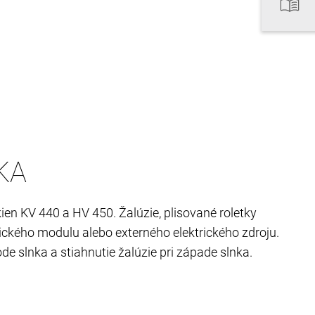
KA
n KV 440 a HV 450. Žalúzie, plisované roletky
ického modulu alebo externého elektrického zdroju.
 slnka a stiahnutie žalúzie pri západe slnka.