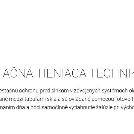
AČNÁ TIENIACA TECHNI
estačnú ochranu pred slnkom v zdvojených systémoch okie
ované medzi tabuľami skla a sú ovládané pomocou fotovolt
m dňa a noci samočinné vytiahnutie žalúzie pri východe