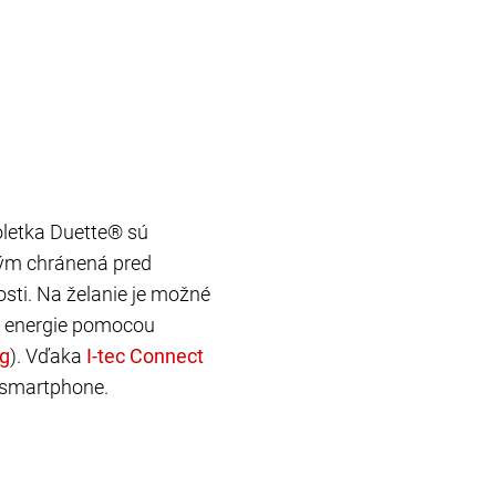
roletka Duette® sú
tým chránená pred
osti. Na želanie je možné
ja energie pomocou
). Vďaka
o smartphone.