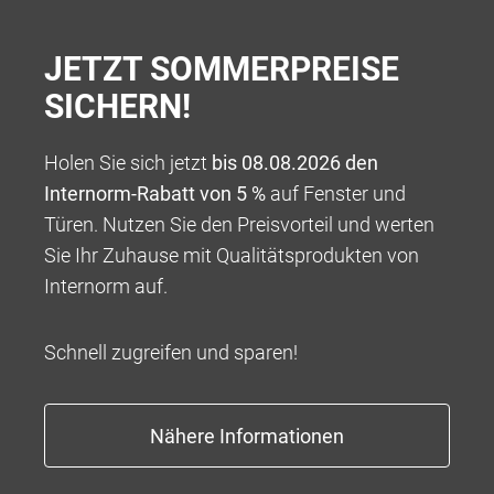
JETZT SOMMERPREISE
SICHERN!
Holen Sie sich jetzt
bis 08.08.2026 den
UNSERE REFERENZEN –
Internorm-Rabatt von 5 %
auf Fenster und
WOHNQUALITÄT DURCH
Türen. Nutzen Sie den Preisvorteil und werten
INDIVIDUELLE HOLZ-ALU-
Sie Ihr Zuhause mit Qualitätsprodukten von
Internorm auf.
FENSTER
Unser Anspruch ist es, allen Kundinnen und Kunden
Schnell zugreifen und sparen!
passgenaue Fenster zu bieten, die
genau ihren
Wünschen und Bedürfnissen
entsprechen. Hier
bekommen Sie einen kleinen Einblick in unsere
bisherigen Projekte und die Erfahrungen anderer mit