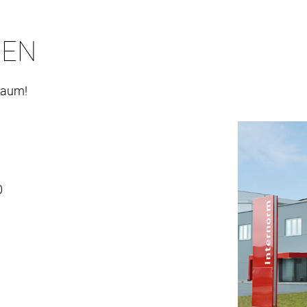
IEN
raum!
0