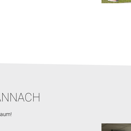
LANNACH
raum!