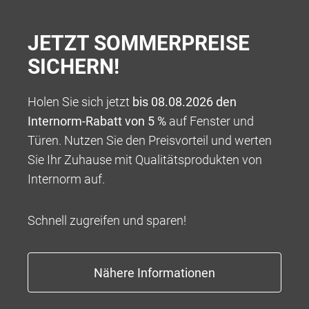
JETZT SOMMERPREISE
SICHERN!
Holen Sie sich jetzt
bis 08.08.2026 den
Internorm-Rabatt von 5 %
auf Fenster und
Türen. Nutzen Sie den Preisvorteil und werten
100 % VERANTWORTUNG
Sie Ihr Zuhause mit Qualitätsprodukten von
Wir bieten Ihnen ein Rundum-sorglos-Paket für die
Internorm auf.
Umsetzung Ihres ganz persönlichen Wohntraums,
beginnend mit einer kompetenten Beratung über eine
Schnell zugreifen und sparen!
tadellose und professionelle Abwicklung bis hin zu
Garantieleistungen, die weit über das übliche Maß
hinausgehen.