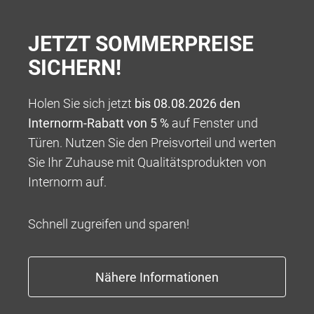
JETZT SOMMERPREISE
SICHERN!
Holen Sie sich jetzt
bis 08.08.2026 den
Internorm-Rabatt von 5 %
auf Fenster und
Türen. Nutzen Sie den Preisvorteil und werten
100 % VERANTWORTUNG
Sie Ihr Zuhause mit Qualitätsprodukten von
Wir bieten Ihnen ein Rundum-sorglos-Paket für die
Internorm auf.
Umsetzung Ihres ganz persönlichen Wohntraums,
beginnend mit einer kompetenten Beratung über eine
Schnell zugreifen und sparen!
tadellose und professionelle Abwicklung bis hin zu
Garantieleistungen, die weit über das übliche Maß
hinausgehen.