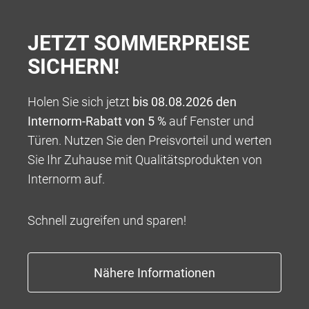
JETZT SOMMERPREISE
SICHERN!
Holen Sie sich jetzt
bis 08.08.2026 den
Internorm-Rabatt von 5 %
auf Fenster und
Türen. Nutzen Sie den Preisvorteil und werten
100 % VERANTWORTUNG
Sie Ihr Zuhause mit Qualitätsprodukten von
Wir bieten Ihnen ein Rundum-sorglos-Paket für die
Internorm auf.
Umsetzung Ihres ganz persönlichen Wohntraums,
beginnend mit einer kompetenten Beratung über eine
Schnell zugreifen und sparen!
tadellose und professionelle Abwicklung bis hin zu
Garantieleistungen, die weit über das übliche Maß
hinausgehen.