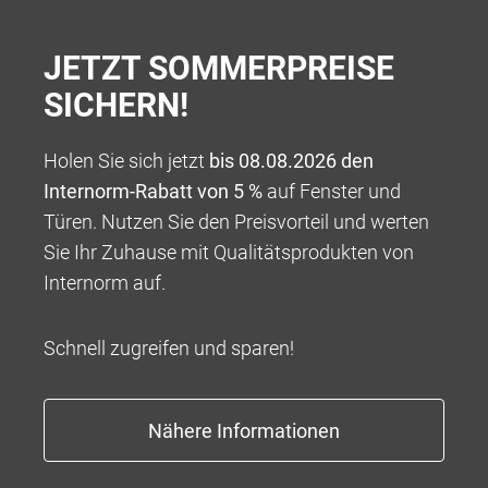
JETZT SOMMERPREISE
SICHERN!
Holen Sie sich jetzt
bis 08.08.2026 den
Internorm-Rabatt von 5 %
auf Fenster und
Türen. Nutzen Sie den Preisvorteil und werten
100 % VERANTWORTUNG
Sie Ihr Zuhause mit Qualitätsprodukten von
Wir bieten Ihnen ein Rundum-sorglos-Paket für die
Internorm auf.
Umsetzung Ihres ganz persönlichen Wohntraums,
beginnend mit einer kompetenten Beratung über eine
Schnell zugreifen und sparen!
tadellose und professionelle Abwicklung bis hin zu
Garantieleistungen, die weit über das übliche Maß
hinausgehen.